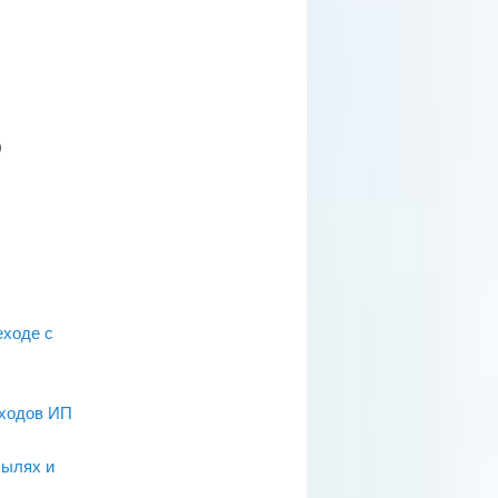
)
еходе с
оходов ИП
былях и