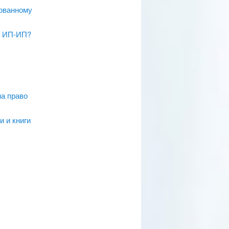
ованному
е ИП-ИП?
на право
 и книги