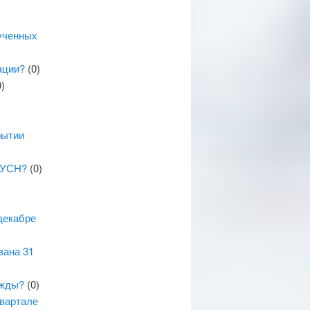
ученных
ации?
(0)
)
рытии
а УСН?
(0)
декабре
вана 31
ужды?
(0)
квартале