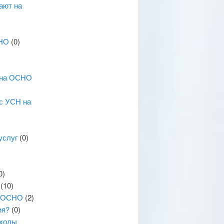
ают на
СНО
(0)
е на ОСНО
с УСН на
услуг
(0)
0)
(10)
а ОСНО
(2)
ия?
(0)
оходы