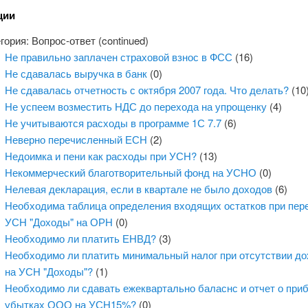
ции
гория: Вопрос-ответ (continued)
Не правильно заплачен страховой взнос в ФСС
(16)
Не сдавалась выручка в банк
(0)
Не сдавалась отчетность с октября 2007 года. Что делать?
(10
Не успеем возместить НДС до перехода на упрощенку
(4)
Не учитываются расходы в программе 1С 7.7
(6)
Неверно перечисленный ЕСН
(2)
Недоимка и пени как расходы при УСН?
(13)
Некоммерческий благотворительный фонд на УСНО
(0)
Нелевая декларация, если в квартале не было доходов
(6)
Необходима таблица определения входящих остатков при пер
УСН "Доходы" на ОРН
(0)
Необходимо ли платить ЕНВД?
(3)
Необходимо ли платить минимальный налог при отсутствии д
на УСН "Доходы"?
(1)
Необходимо ли сдавать ежеквартально баласнс и отчет о при
убытках ООО на УСН15%?
(0)