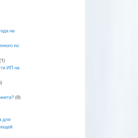
года на
енного по
(1)
сти ИП на
)
инета?
(0)
а для
дующей