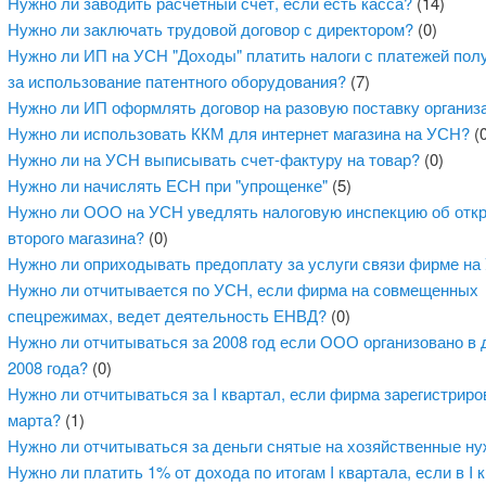
Нужно ли заводить расчетный счет, если есть касса?
(14)
Нужно ли заключать трудовой договор с директором?
(0)
Нужно ли ИП на УСН "Доходы" платить налоги с платежей пол
за использование патентного оборудования?
(7)
Нужно ли ИП оформлять договор на разовую поставку организ
Нужно ли использовать ККМ для интернет магазина на УСН?
(0
Нужно ли на УСН выписывать счет-фактуру на товар?
(0)
Нужно ли начислять ЕСН при "упрощенке"
(5)
Нужно ли ООО на УСН уведлять налоговую инспекцию об отк
второго магазина?
(0)
Нужно ли оприходывать предоплату за услуги связи фирме н
Нужно ли отчитывается по УСН, если фирма на совмещенных
спецрежимах, ведет деятельность ЕНВД?
(0)
Нужно ли отчитываться за 2008 год если ООО организовано в 
2008 года?
(0)
Нужно ли отчитываться за I квартал, если фирма зарегистриро
марта?
(1)
Нужно ли отчитываться за деньги снятые на хозяйственные н
Нужно ли платить 1% от дохода по итогам I квартала, если в I 