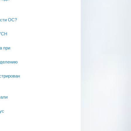
ости ОС?
 УСН
а при
зделению
истрирован
вали
ус