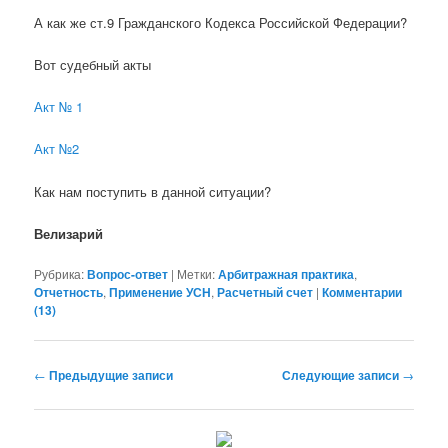
А как же ст.9 Гражданского Кодекса Российской Федерации?
Вот судебный акты
Акт № 1
Акт №2
Как нам поступить в данной ситуации?
Велизарий
Рубрика:
Вопрос-ответ
|
Метки:
Арбитражная практика
,
Отчетность
,
Применение УСН
,
Расчетный счет
|
Комментарии
(
13
)
Навигация по записям
←
Предыдущие записи
Следующие записи
→