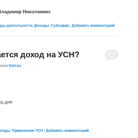
 Владимир Николаевич
ды деятельности
,
Доходы
,
Субсидия
|
Добавить комментарий
ается доход на УСН?
ором
Usn.su
ец дня
ходы
,
Применение УСН
|
Добавить комментарий