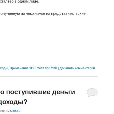
хгалтер в одном лице.
 полученную по чек.книжке на представительские
ходы
,
Применение УСН
,
Учет при УСН
|
Добавить комментарий
то поступившие деньги
 доходы?
втором
Usn.su