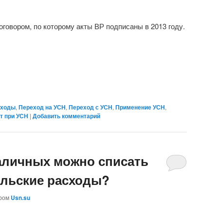
оговором, по которому акты ВР подписаны в 2013 году.
ходы
,
Переход на УСН
,
Переход с УСН
,
Применение УСН
,
т при УСН
|
Добавить комментарий
аличных можно списать
ельские расходы?
ором
Usn.su