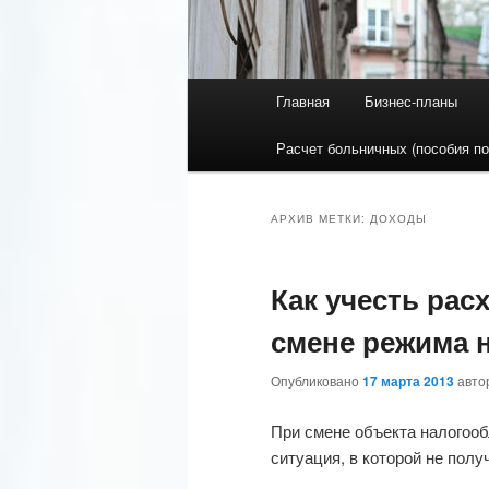
Главное меню
Главная
Бизнес-планы
Перейти к основному со
Перейти к дополнительн
Расчет больничных (пособия по
АРХИВ МЕТКИ:
ДОХОДЫ
Как учесть рас
смене режима 
Опубликовано
17 марта 2013
авт
При смене объекта налогоо
ситуация, в которой не полу