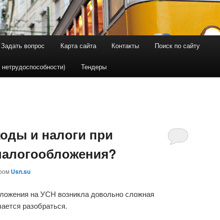
Задать вопрос
Карта сайта
Контакты
Поиск по сайту
держимому
ому содержимому
 нетрудоспособности)
Тендеры
ходы и налоги при
налогообложения?
ором
Usn.su
бложения на УСН возникла довольно сложная
чается разобраться.