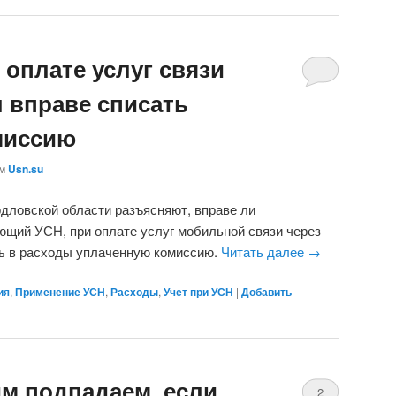
оплате услуг связи
 вправе списать
миссию
ом
Usn.su
ловской области разъясняют, вправе ли
ющий УСН, при оплате услуг мобильной связи через
ь в расходы уплаченную комиссию.
Читать далее
→
ия
,
Применение УСН
,
Расходы
,
Учет при УСН
|
Добавить
им подпадаем, если
2