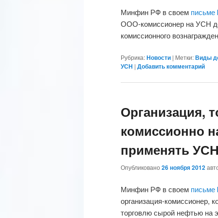
Минфин РФ в своем
письме 
ООО-комиссионер на УСН до
комиссионного вознагражде
Рубрика:
Новости
|
Метки:
Виды д
УСН
|
Добавить комментарий
Организация, 
комиссионно на
применять УС
Опубликовано
26 ноября 2012
авт
Минфин РФ в своем
письме 
организация-комиссионер, 
торговлю сырой нефтью на 