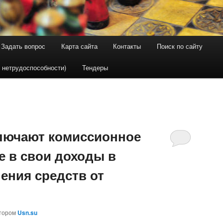
Задать вопрос
Карта сайта
Контакты
Поиск по сайту
держимому
ому содержимому
 нетрудоспособности)
Тендеры
лючают комиссионное
е в свои доходы в
ения средств от
тором
Usn.su