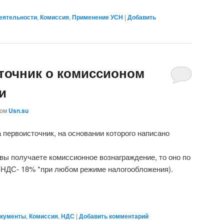
еятельности
,
Комиссия
,
Применение УСН
|
Добавить
точник о комиссионом
и
ром
Usn.su
 первоисточник, на основании которого написано
 вы получаете комиссионное вознаграждение, то оно по
 НДС- 18% *при любом режиме налогообложения).
кументы
,
Комиссия
,
НДС
|
Добавить комментарий