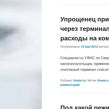
Упрощенец при 
через терминал
расходы на ко
Опубликовано
10 мая 2012
автор
Специалисты УФНС по Сверд
налогоплательщик, применя
платежный терминал списат
Рубрика:
Новости
|
Метки:
Комисс
комментарий
Под какой реж