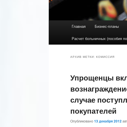
Главное меню
Главная
Бизнес-планы
Перейти к основному со
Перейти к дополнительн
Расчет больничных (пособия по
АРХИВ МЕТКИ:
КОМИССИЯ
Упрощенцы вк
вознаграждени
случае поступл
покупателей
Опубликовано
13 декабря 2012
ав