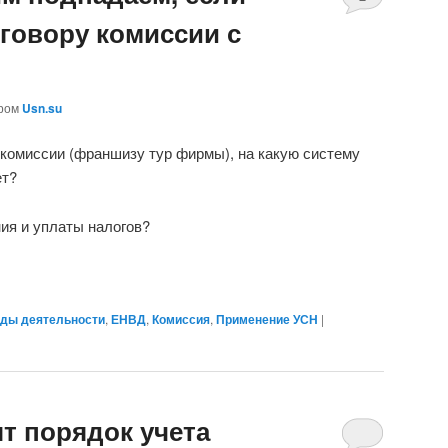
говору комиссии с
ором
Usn.su
комиссии (франшизу тур фирмы), на какую систему
ет?
ия и уплаты налогов?
ды деятельности
,
ЕНВД
,
Комиссия
,
Применение УСН
|
т порядок учета