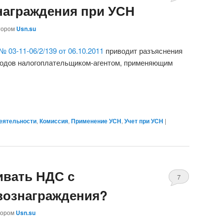
знаграждения при УСН
тором
Usn.su
№ 03-11-06/2/139 от 06.10.2011
приводит разъяснения
ходов налогоплательщиком-агентом, применяющим
еятельности
,
Комиссия
,
Применение УСН
,
Учет при УСН
|
ивать НДС с
7
вознаграждения?
тором
Usn.su