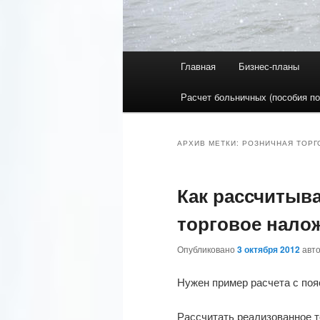
Главное меню
Главная
Бизнес-планы
Перейти к основному со
Перейти к дополнительн
Расчет больничных (пособия по
АРХИВ МЕТКИ:
РОЗНИЧНАЯ ТОРГ
Как рассчитыв
торговое нало
Опубликовано
3 октября 2012
авт
Нужен пример расчета с поя
Рассчитать реализованное т