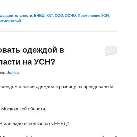
ды деятельности
,
ЕНВД
,
ККТ
,
ООО
,
ОСНО
,
Применение УСН
,
омментарий
овать одеждой в
ласти на УСН?
ром
Usn.su
-хендом и новой одеждой в розницу на арендованной
 Московской области.
Н или надо использовать ЕНВД?