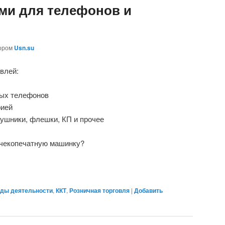
ми для телефонов и
ором
Usn.su
влей:
вых телефонов
рией
ушники, флешки, КП и прочее
чекопечатную машинку?
ды деятельности
,
ККТ
,
Розничная торговля
|
Добавить