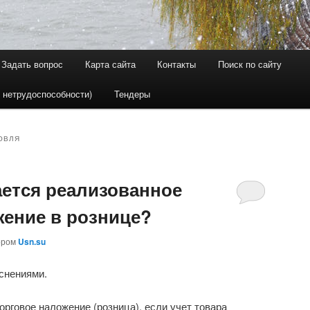
Задать вопрос
Карта сайта
Контакты
Поиск по сайту
держимому
ому содержимому
 нетрудоспособности)
Тендеры
ОВЛЯ
ается реализованное
жение в рознице?
ором
Usn.su
снениями.
орговое наложение (розница), если учет товара