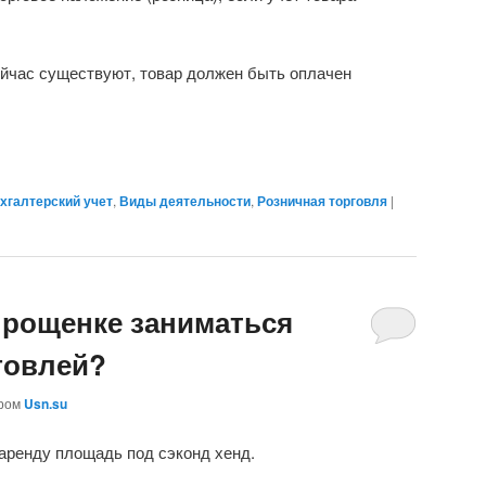
ейчас существуют, товар должен быть оплачен
хгалтерский учет
,
Виды деятельности
,
Розничная торговля
|
прощенке заниматься
говлей?
ором
Usn.su
аренду площадь под сэконд хенд.