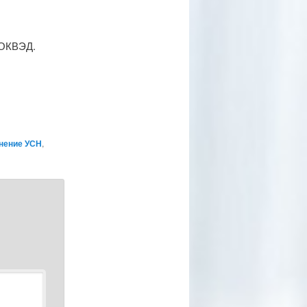
 ОКВЭД.
нение УСН
,