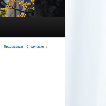
Навигация по записям
←
Предыдущая
Следующая
→