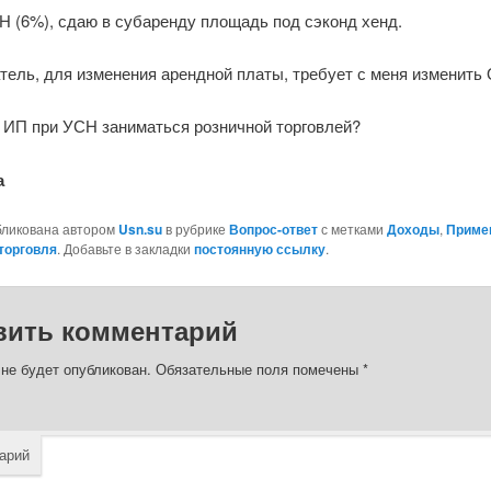
Н (6%), сдаю в субаренду площадь под сэконд хенд.
тель, для изменения арендной платы, требует с меня изменить
 ИП при УСН заниматься розничной торговлей?
а
бликована автором
Usn.su
в рубрике
Вопрос-ответ
с метками
Доходы
,
Приме
торговля
. Добавьте в закладки
постоянную ссылку
.
вить комментарий
 не будет опубликован.
Обязательные поля помечены
*
арий