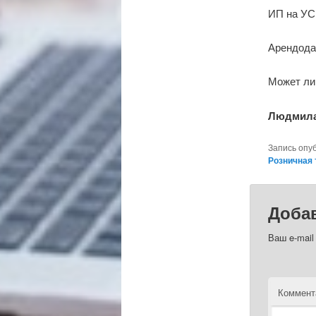
ИП на УС
Арендода
Может ли
Людмил
Запись опу
Розничная 
Доба
Ваш e-mail
Коммент