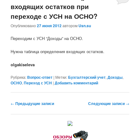
входящих остатков при
переходе с УСН на ОСНО?
Опубликовано
27 июня 2012
автором
Usn.su
Переходим с УСН “Доходы” на ОСНО.
Нужна таблица определения входящих остатков.
olgakiseleva
Рубрика:
Вопрос-ответ
|
Метки:
Бухгалтерский учет
,
Доходы
,
ОСНО
,
Переход с УСН
|
Добавить комментарий
Навигация по записям
←
Предыдущие записи
Следующие записи
→