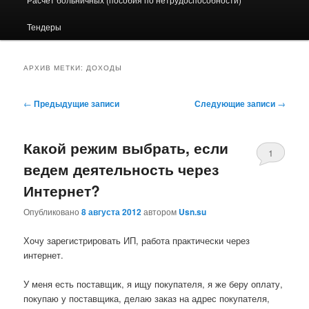
Тендеры
АРХИВ МЕТКИ:
ДОХОДЫ
Навигация по записям
←
Предыдущие записи
Следующие записи
→
Какой режим выбрать, если
1
ведем деятельность через
Интернет?
Опубликовано
8 августа 2012
автором
Usn.su
Хочу зарегистрировать ИП, работа практически через
интернет.
У меня есть поставщик, я ищу покупателя, я же беру оплату,
покупаю у поставщика, делаю заказ на адрес покупателя,