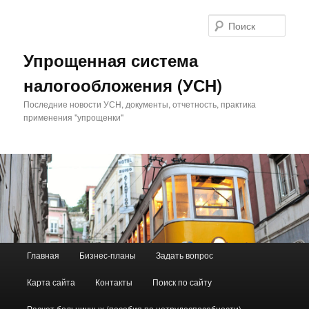
Поис
Упрощенная система
налогообложения (УСН)
Последние новости УСН, документы, отчетность, практика
применения "упрощенки"
Главное меню
Главная
Бизнес-планы
Задать вопрос
Перейти к основному содержимому
Перейти к дополнительному содержимому
Карта сайта
Контакты
Поиск по сайту
Расчет больничных (пособия по нетрудоспособности)