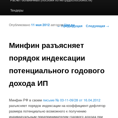
Тендеры
Опубликовано
11 мая 2012
автором
Usn.su
Навигация по записям
←
Предыдущая
Следующая
→
Минфин разъясняет
порядок индексации
потенциального годового
дохода ИП
Минфин РФ в своем
письме № 03-11-09/28 от 16.04.2012
разъясняет порядок индексации на коэффициент-дефлятор
размера потенциально возможного к получению
индивидуальным предпринимателем годового дохода при