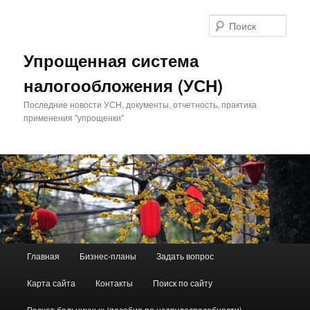
Поис
Упрощенная система
налогообложения (УСН)
Последние новости УСН, документы, отчетность, практика
применения "упрощенки"
Главное меню
Главная
Бизнес-планы
Задать вопрос
Перейти к основному содержимому
Перейти к дополнительному содержимому
Карта сайта
Контакты
Поиск по сайту
Расчет больничных (пособия по нетрудоспособности)