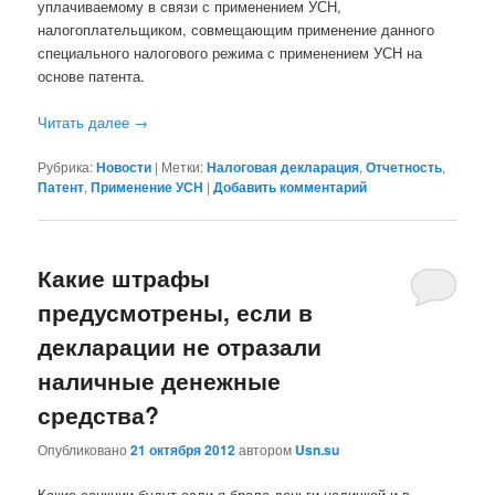
уплачиваемому в связи с применением УСН,
налогоплательщиком, совмещающим применение данного
специального налогового режима с применением УСН на
основе патента.
Читать далее
→
Рубрика:
Новости
|
Метки:
Налоговая декларация
,
Отчетность
,
Патент
,
Применение УСН
|
Добавить комментарий
Какие штрафы
предусмотрены, если в
декларации не отразали
наличные денежные
средства?
Опубликовано
21 октября 2012
автором
Usn.su
Какие санкции будут если я брала деньги наличкой и в