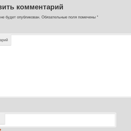
вить комментарий
 не будет опубликован.
Обязательные поля помечены
*
арий
*