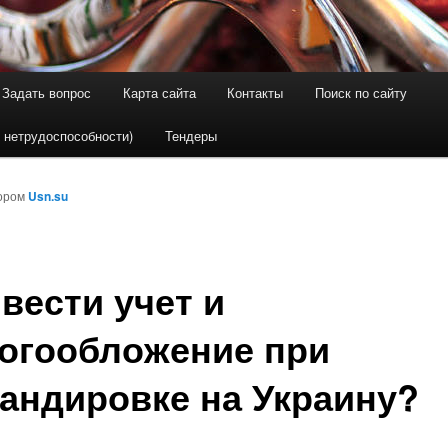
Задать вопрос
Карта сайта
Контакты
Поиск по сайту
держимому
ому содержимому
 нетрудоспособности)
Тендеры
ором
Usn.su
 вести учет и
огообложение при
андировке на Украину?