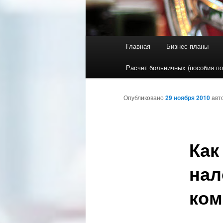
Главное меню
Главная
Бизнес-планы
Перейти к основному со
Перейти к дополнительн
Расчет больничных (пособия по
Опубликовано
29 ноября 2010
авт
Как
нал
ком