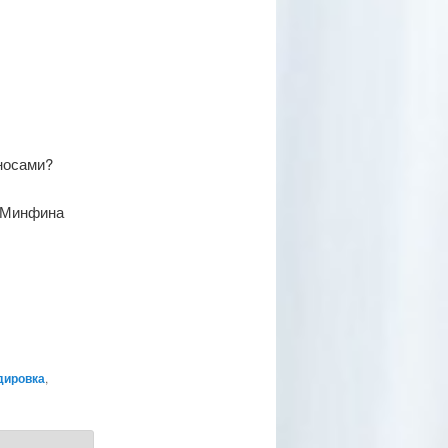
носами?
м Минфина
дировка
,