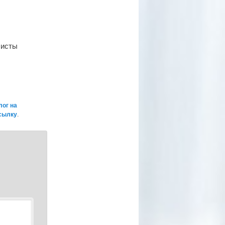
листы
лог на
сылку
.