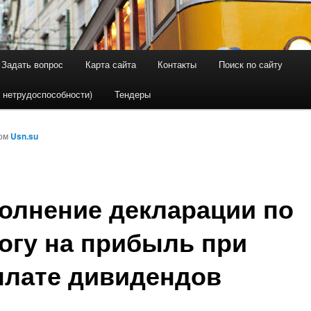
Задать вопрос
Карта сайта
Контакты
Поиск по сайту
держимому
ому содержимому
 нетрудоспособности)
Тендеры
ром
Usn.su
олнение декларации по
огу на прибыль при
лате дивидендов