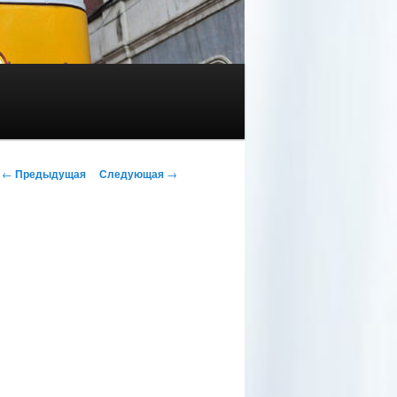
Навигация по записям
←
Предыдущая
Следующая
→