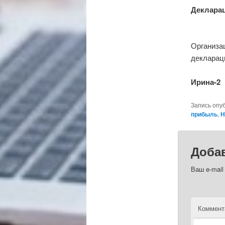
Декларац
Организа
декларац
Ирина-2
Запись опу
прибыль
,
Н
Доба
Ваш e-mail
Коммент