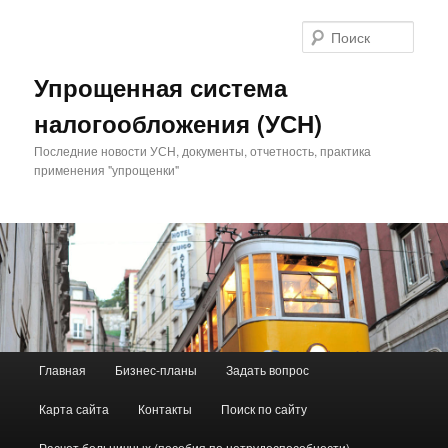
Поис
Упрощенная система
налогообложения (УСН)
Последние новости УСН, документы, отчетность, практика
применения "упрощенки"
Главное меню
Главная
Бизнес-планы
Задать вопрос
Перейти к основному содержимому
Перейти к дополнительному содержимому
Карта сайта
Контакты
Поиск по сайту
Расчет больничных (пособия по нетрудоспособности)