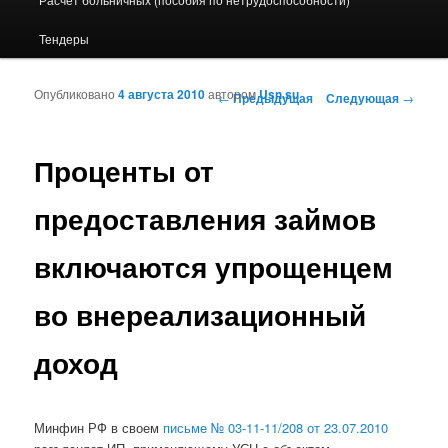
Тендеры
Опубликовано
4 августа 2010
автором
Usn.su
Навигация по записям
←
Предыдущая
Следующая
→
Проценты от
предоставления займов
включаются упрощенцем
во внереализационный
доход
Минфин РФ в своем
письме № 03-11-11/208 от 23.07.2010