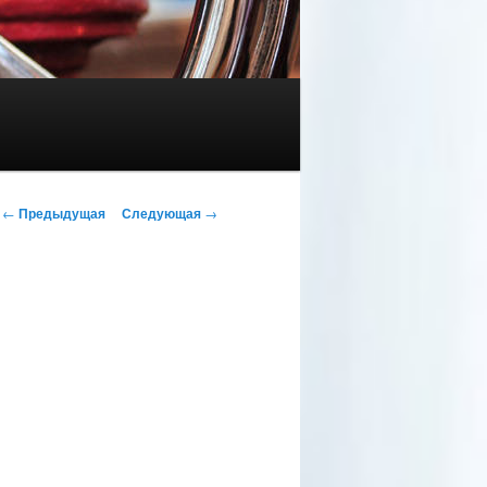
Навигация по записям
←
Предыдущая
Следующая
→