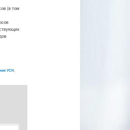
ов (в том
осов
тствующих
дов
ние УСН
,