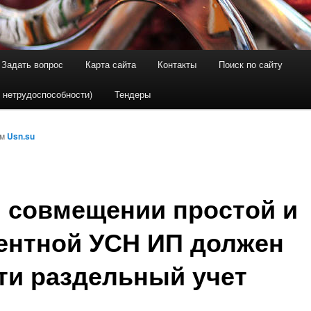
Задать вопрос
Карта сайта
Контакты
Поиск по сайту
держимому
ому содержимому
 нетрудоспособности)
Тендеры
ом
Usn.su
 совмещении простой и
ентной УСН ИП должен
ти раздельный учет