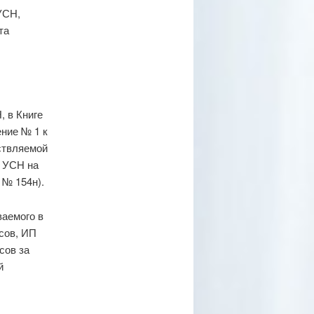
УСН,
та
, в Книге
ние № 1 к
ствляемой
х УСН на
 № 154н).
ваемого в
сов, ИП
сов за
й