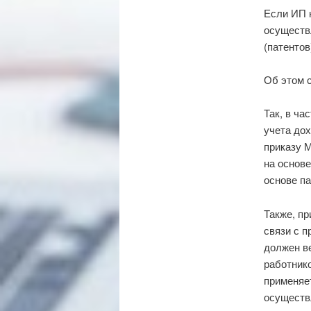
Если ИП 
осуществ
(патентов
Об этом 
Так, в ча
учета до
приказу 
на основе
основе па
Также, пр
связи с 
должен в
работнико
применяет
осуществ