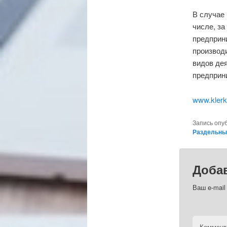
В случае 
числе, за
предприн
производ
видов де
предприн
www.klerk
Запись опу
Раздельны
Доба
Ваш e-mail
Коммент