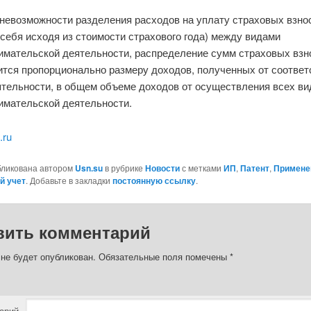
невозможности разделения расходов на уплату страховых взнос
 себя исходя из стоимости страхового года) между видами
имательской деятельности, распределение сумм страховых взн
ится пропорционально размеру доходов, полученных от соотве
ятельности, в общем объеме доходов от осуществления всех ви
имательской деятельности.
.ru
бликована автором
Usn.su
в рубрике
Новости
с метками
ИП
,
Патент
,
Примене
й учет
. Добавьте в закладки
постоянную ссылку
.
вить комментарий
 не будет опубликован.
Обязательные поля помечены
*
арий