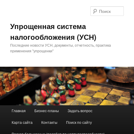
Поис
Упрощенная система
налогообложения (УСН)
Последние новости УСН, документы, отчетность, практика
применения "упрощенки"
Главное меню
Главная
Бизнес-планы
Задать вопрос
Перейти к основному содержимому
Перейти к дополнительному содержимому
Карта сайта
Контакты
Поиск по сайту
Расчет больничных (пособия по нетрудоспособности)