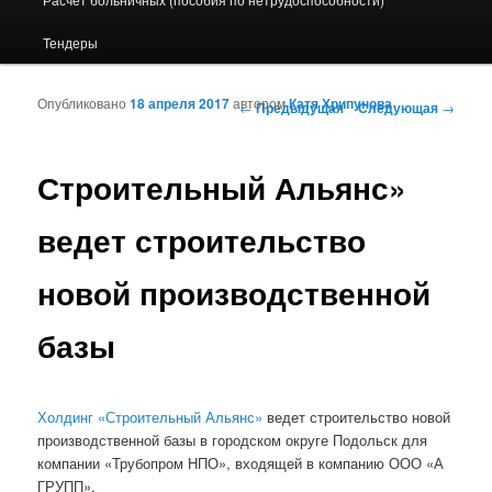
Тендеры
Опубликовано
18 апреля 2017
автором
Катя Хрипунова
Навигация по записям
←
Предыдущая
Следующая
→
Строительный Альянс»
ведет строительство
новой производственной
базы
Холдинг «Строительный Альянс»
ведет строительство новой
производственной базы в городском округе Подольск для
компании «Трубопром НПО», входящей в компанию ООО «А
ГРУПП».