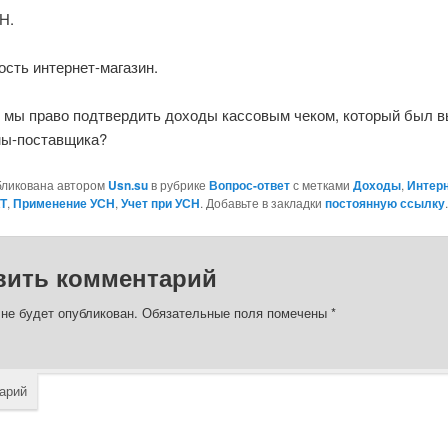
Н.
сть интернет-магазин.
 мы право подтвердить доходы кассовым чеком, который был в
ы-поставщика?
бликована автором
Usn.su
в рубрике
Вопрос-ответ
с метками
Доходы
,
Интерн
Т
,
Применение УСН
,
Учет при УСН
. Добавьте в закладки
постоянную ссылку
.
вить комментарий
 не будет опубликован.
Обязательные поля помечены
*
арий