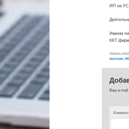
ИП на УС
Деятельно
Имеем ли
ККТ фирм
Запись опу
магазин
,
КК
Доба
Ваш e-mail
Коммент