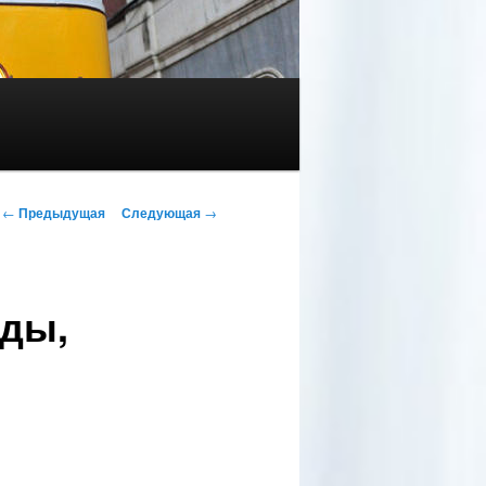
Навигация по записям
←
Предыдущая
Следующая
→
оды,