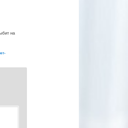
ыбит на
ет-