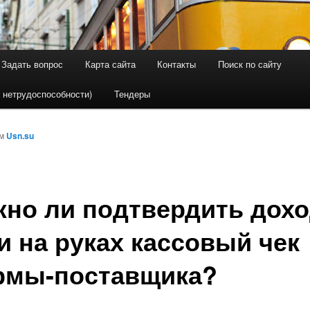
Задать вопрос
Карта сайта
Контакты
Поиск по сайту
держимому
ому содержимому
 нетрудоспособности)
Тендеры
ом
Usn.su
но ли подтвердить дох
и на руках кассовый чек
мы-поставщика?