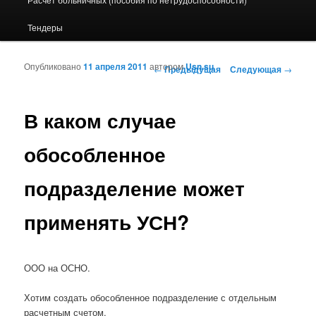
Тендеры
Опубликовано
11 апреля 2011
автором
Usn.su
Навигация по записям
←
Предыдущая
Следующая
→
В каком случае
обособленное
подразделение может
применять УСН?
ООО на ОСНО.
Хотим создать обособленное подразделение с отдельным
расчетным счетом.