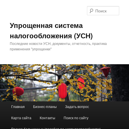
Поис
Упрощенная система
налогообложения (УСН)
Последние новости УСН, документы, отчетность, практика
применения "упрощенки"
Главное меню
Главная
Бизнес-планы
Задать вопрос
Перейти к основному содержимому
Перейти к дополнительному содержимому
Карта сайта
Контакты
Поиск по сайту
Расчет больничных (пособия по нетрудоспособности)