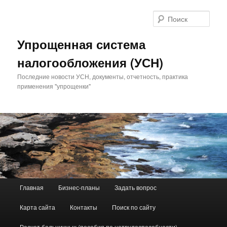
Поис
Упрощенная система
налогообложения (УСН)
Последние новости УСН, документы, отчетность, практика
применения "упрощенки"
Главное меню
Главная
Бизнес-планы
Задать вопрос
Перейти к основному содержимому
Перейти к дополнительному содержимому
Карта сайта
Контакты
Поиск по сайту
Расчет больничных (пособия по нетрудоспособности)