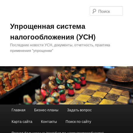
Поис
Упрощенная система
налогообложения (УСН)
Последние новости УСН, документы, отчетность, практика
применения "упрощенки"
Главное меню
Главная
Бизнес-планы
Задать вопрос
Перейти к основному содержимому
Перейти к дополнительному содержимому
Карта сайта
Контакты
Поиск по сайту
Расчет больничных (пособия по нетрудоспособности)