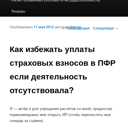
Тендеры
Опубликовано
11 мая 2012
автором
Usn.su
Навигация по записям
←
Предыдущая
Следующая
→
Как избежать уплаты
страховых взносов в ПФР
если деятельность
отсутствовала?
Я — актёр и для упрощения расчётов со мной, продюссер
порекомендовал мне открыть ИП (чтобы перечислять мне
гонорар за съёмки).