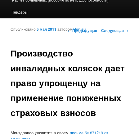
Тендеры
Опубликовано
5 мая 2011
автором
Usn.su
Навигация по записям
←
Предыдущая
Следующая
→
Производство
инвалидных колясок дает
право упрощенцу на
применение пониженных
страховых взносов
Минздравсоцразвития в своем
письме № 871?19 от