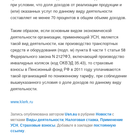
при условии, что доля доходов от реализации продукции и
(или) оказанных услуг по данному виду деятельности
составляет не менее 70 процентов в общем объеме доходов.
Таким образом, если основным видом экономической
деятельности организации, применяющей УСН, является
такой вид деятельности, как производство транспортных
средств и оборудования (подп. м) пункта 8 части 1 статьи 58
Федерального закона N 212?ФЗ, включающий производство
инвалидных колясок (код ОКВЭД 35.43), то страховые
взносы в Пенсионный фонд РФ в 2011 году уплачиваются
такой организацией по пониженному тарифу, при соблюдении
вышеуказанного условия о доле доходов по данному виду
деятельности.
www.klerk.ru
Запись опубликована автором
Usn.su
в рубрике
Новости
с
метками
Виды деятельности
,
Налоговая ставка
,
Применение
УСН
,
Страховые взносы
. Добавьте в закладки
постоянную
ссылку
.