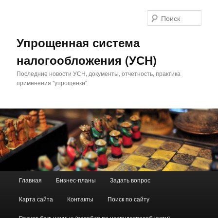
Поис
Упрощенная система
налогообложения (УСН)
Последние новости УСН, документы, отчетность, практика
применения "упрощенки"
Главное меню
Главная
Бизнес-планы
Задать вопрос
Перейти к основному содержимому
Перейти к дополнительному содержимому
Карта сайта
Контакты
Поиск по сайту
Расчет больничных (пособия по нетрудоспособности)