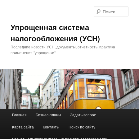
Поис
Упрощенная система
налогообложения (УСН)
Последние новости УСН, документы, отчетность, практика
применения "упрощенки"
Главное меню
Главная
Бизнес-планы
Задать вопрос
Перейти к основному содержимому
Перейти к дополнительному содержимому
Карта сайта
Контакты
Поиск по сайту
Расчет больничных (пособия по нетрудоспособности)