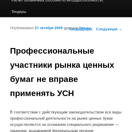
Тендеры
Опубликовано
21 октября 2009
автором
Usn.su
Навигация по записям
←
Предыдущая
Следующая
→
Профессиональные
участники рынка ценных
бумаг не вправе
применять УСН
В соответствии с действующим законодательством все виды
профессиональной деятельности на рынке ценных бумаг
осуществляются на основании специального разрешения —
лицензии, выдаваемой федеральным органом