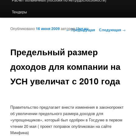
Тендеры
Опубликовано
16 июня 2009
автором
Usn.su
Навигация по записям
←
Предыдущая
Следующая
→
Предельный размер
доходов для компании на
УСН увеличат с 2010 года
Правительство предлагает внести изменения в законопроект
об увеличении предельного размера доходов для
«упрощенщиков», который был одобрен в Госдуме в первом
чтении 20 мая ( проект поправок опубликован на сайте
Минфина)