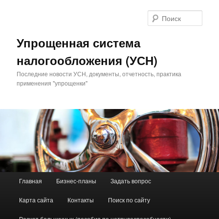
Поис
Упрощенная система
налогообложения (УСН)
Последние новости УСН, документы, отчетность, практика
применения "упрощенки"
Главное меню
Главная
Бизнес-планы
Задать вопрос
Перейти к основному содержимому
Перейти к дополнительному содержимому
Карта сайта
Контакты
Поиск по сайту
Расчет больничных (пособия по нетрудоспособности)