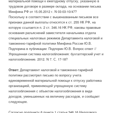
материальной помощи к ежегодному отпуску, указанную в
трудовом договоре в размере оклада, на основании письма
Минфина РФ от 15.05.2012 г. N 03-03-10/47?
Поскольку в соответствии с вышеназванным письмом все
признаки данной выплаты относятся к ст. 255 НК РФ, на
которую ссылается п. 2 ст. 346.16 НК РФ, каковы правовые
основания разъяснений заместителя начальника отдела
специальных налоговых режимов Департамента налоговой и
таможенно-тарифной политики Минфина России Ю.В.
Подпорина в публикации: Подпорин Ю.В. Вопрос-ответ //
Упрощенная система налогообложения: бухгалтерский учет и
налогообложение. 2012. N 7. С. 17-18?
Ответ:
Департамент налоговой и таможенно-тарифной
политики рассмотрел письмо по вопросу учета
единовременной материальной помощи к отпуску работника
организацией, применяющей упрощенную систему
налогообложения с объектом налогообложения в виде
доходов, уменьшенных на величину расходов, и сообщает
следующее.
Согласно подпункту 6 пункта 1 статьи 346.16 Налогового