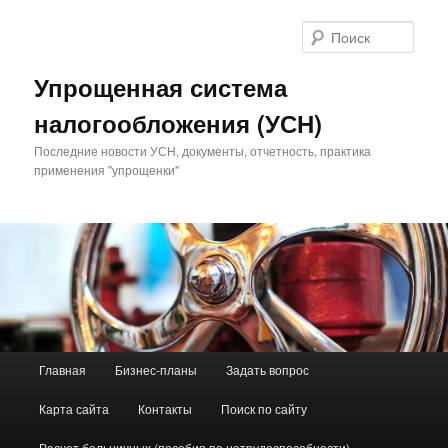
Поис
Упрощенная система
налогообложения (УСН)
Последние новости УСН, документы, отчетность, практика
применения "упрощенки"
Главное меню
Главная
Бизнес-планы
Задать вопрос
Перейти к основному содержимому
Перейти к дополнительному содержимому
Карта сайта
Контакты
Поиск по сайту
Расчет больничных (пособия по нетрудоспособности)