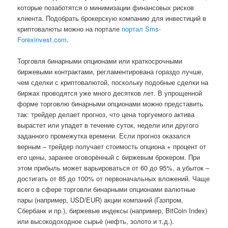
которые позаботятся о минимизации финансовых рисков
клиента. Подобрать брокерскую компанию для инвестиций в
криптовалюты можно на портале
портал Sms-
Forexinvest.com
.
Торговля бинарными опционами или краткосрочными
биржевыми контрактами, регламентирована гораздо лучше,
чем сделки с криптовалютой, поскольку подобные сделки на
биржах проводятся уже много десятков лет. В упрощенной
форме торговлю бинарными опционами можно представить
так: трейдер делает прогноз, что цена торгуемого актива
вырастет или упадет в течение суток, недели или другого
заданного промежутка времени. Если прогноз оказался
верным – трейдер получает стоимость опциона + процент от
его цены, заранее оговорённый с биржевым брокером. При
этом прибыль может варьироваться от 60 до 95%, а убыток –
достигать от 85 до 100% от первоначальных вложений. Чаще
всего в сфере торговли бинарными опционами валютные
пары (например, USD/EUR) акции компаний (Газпром,
Сбербанк и пр.), биржевыe индексы (например, BitCoin Index)
или высокодоходное сырьё (нефть, золото и т.д.).