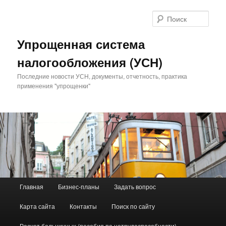
Поис
Упрощенная система
налогообложения (УСН)
Последние новости УСН, документы, отчетность, практика
применения "упрощенки"
Главное меню
Главная
Бизнес-планы
Задать вопрос
Перейти к основному содержимому
Перейти к дополнительному содержимому
Карта сайта
Контакты
Поиск по сайту
Расчет больничных (пособия по нетрудоспособности)