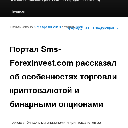
Тендеры
Опубликовано
5 февраля 2018
автором
Igor
Навигация по записям
←
Предыдущая
Следующая
→
Портал Sms-
Forexinvest.com рассказал
об особенностях торговли
криптовалютой и
бинарными опционами
Торговля бинарными опционами и криптовалютой за