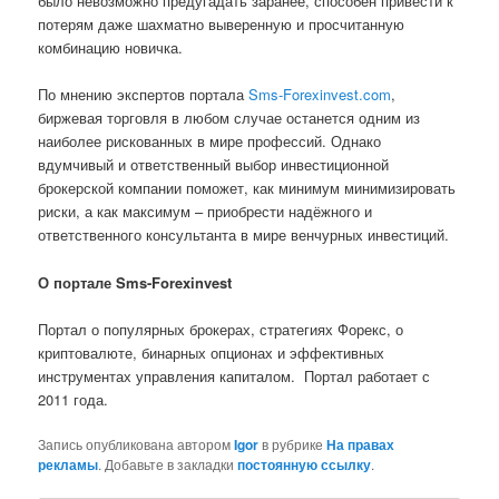
было невозможно предугадать заранее, способен привести к
потерям даже шахматно выверенную и просчитанную
комбинацию новичка.
По мнению экспертов портала
Sms-Forexinvest.com
,
биржевая торговля в любом случае останется одним из
наиболее рискованных в мире профессий. Однако
вдумчивый и ответственный выбор инвестиционной
брокерской компании поможет, как минимум минимизировать
риски, а как максимум – приобрести надёжного и
ответственного консультанта в мире венчурных инвестиций.
О портале Sms-Forexinvest
Портал о популярных брокерах, стратегиях Форекс, о
криптовалюте, бинарных опционах и эффективных
инструментах управления капиталом. Портал работает с
2011 года.
Запись опубликована автором
Igor
в рубрике
На правах
рекламы
. Добавьте в закладки
постоянную ссылку
.