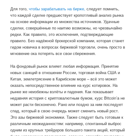
Для того,
чтобы зарабатывать на бирже,
следует помнить,
что каждой сделке предшествует кропотливый анализ рынка
на основе информации из множества источников. Удачные
сделки, совершённые по наитию возможны, но чрезвычайно
редки. Как правило, это исключения, подтверждающие
правило. Без надёжной брокерской компании, которая станет
гидом новичка в вопросах биржевой торговли, очень просто в
мгновение ока потерять все свои сбережения.
На фондовый рынок влияет любая информация. Принятие
новых санкций в отношении России, торговая война США и
Китая, землетрясение в Карибском море – всё это может
оказать непосредственное влияние на курс котировок. На
рынке же неизбежны взлёты и падения. Как показывает
недавняя история с криптовалютным бумом, курс Bitcoin’a не
может расти бесконечно. Рано или поздно за ним последует
спад, который в свою очередь может сменить новый рост.
Это азы биржевой экономики. Также следует быть готовым к
различным неожиданностям: например, спонтанный выброс
одним из крупных трейдеров большого пакета акций, который