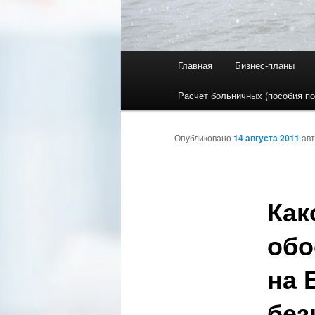
Главное меню
Главная
Бизнес-планы
Перейти к основному со
Перейти к дополнительн
Расчет больничных (пособия по
Опубликовано
14 августа 2011
ав
Как
обо
на 
без