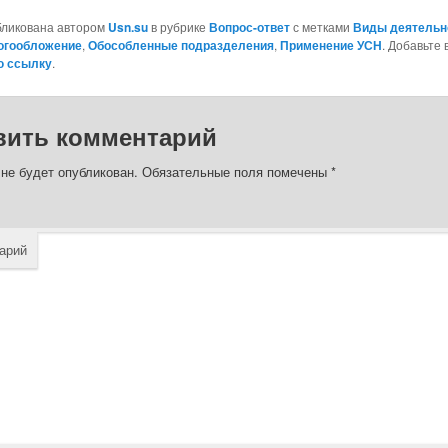
бликована автором
Usn.su
в рубрике
Вопрос-ответ
с метками
Виды деятельн
огообложение
,
Обособленные подразделения
,
Применение УСН
. Добавьте 
ю ссылку
.
вить комментарий
 не будет опубликован.
Обязательные поля помечены
*
арий