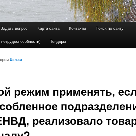
Задать вопрос
Карта сайта
Контакты
Поиск по сайту
держимому
ому содержимому
 нетрудоспособности)
Тендеры
тором
Usn.su
ой режим применять, ес
собленное подразделен
ЕНВД, реализовало товар
налу?