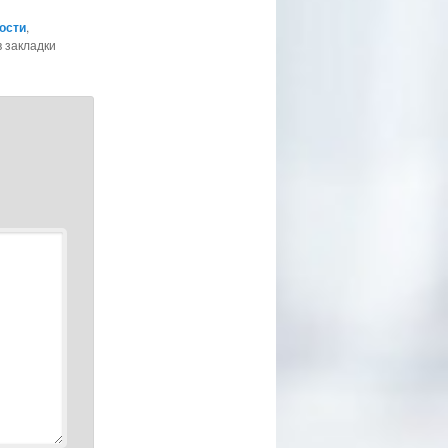
ости
,
в закладки