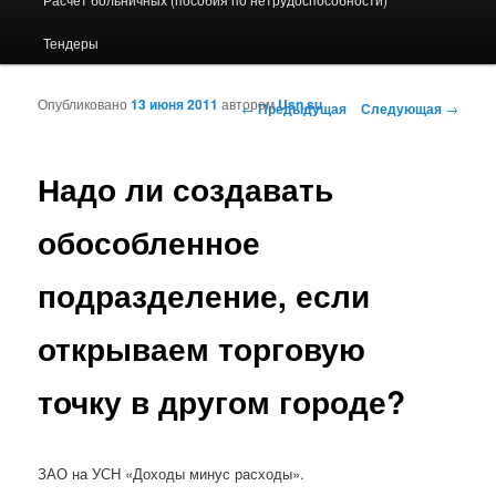
Тендеры
Опубликовано
13 июня 2011
автором
Usn.su
Навигация по записям
←
Предыдущая
Следующая
→
Надо ли создавать
обособленное
подразделение, если
открываем торговую
точку в другом городе?
ЗАО на УСН «Доходы минус расходы».