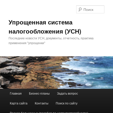
Поис
Упрощенная система
налогообложения (УСН)
Последние новости УСН, документы, отчетность, практика
применения "упрощенки"
Главное меню
Главная
Бизнес-планы
Задать вопрос
Перейти к основному содержимому
Перейти к дополнительному содержимому
Карта сайта
Контакты
Поиск по сайту
Расчет больничных (пособия по нетрудоспособности)