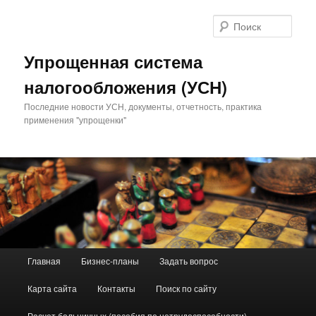
Поис
Упрощенная система
налогообложения (УСН)
Последние новости УСН, документы, отчетность, практика
применения "упрощенки"
Главное меню
Главная
Бизнес-планы
Задать вопрос
Перейти к основному содержимому
Перейти к дополнительному содержимому
Карта сайта
Контакты
Поиск по сайту
Расчет больничных (пособия по нетрудоспособности)