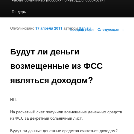
Тендеры
Опубликовано
17 апреля 2011
автором
Usn.su
Навигация по записям
←
Предыдущая
Следующая
→
Будут ли деньги
возмещенные из ФСС
являться доходом?
ИП.
На расчетный счет получили возмещение денежных средств
из ФСС за декретный больничный лист.
Будут ли данные денежные средства считаться доходом?