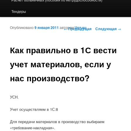
Тендеры
Опубликовано
9 января 2011
автором
Usn.su
Навигация по записям
←
Предыдущая
Следующая
→
Как правильно в 1С вести
учет материалов, если у
нас производство?
УСН.
Учет осуществляем в 1С:8
Для передачи материалов в производство выбираем
«требование-накладная».