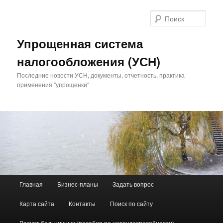
Поис
Упрощенная система
налогообложения (УСН)
Последние новости УСН, документы, отчетность, практика
применения "упрощенки"
Главное меню
Главная
Бизнес-планы
Задать вопрос
Перейти к основному содержимому
Перейти к дополнительному содержимому
Карта сайта
Контакты
Поиск по сайту
Расчет больничных (пособия по нетрудоспособности)