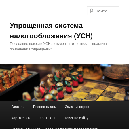
Поис
Упрощенная система
налогообложения (УСН)
Последние новости УСН, документы, отчетность, практика
применения "упрощенки"
Главное меню
Главная
Бизнес-планы
Задать вопрос
Перейти к основному содержимому
Перейти к дополнительному содержимому
Карта сайта
Контакты
Поиск по сайту
Расчет больничных (пособия по нетрудоспособности)