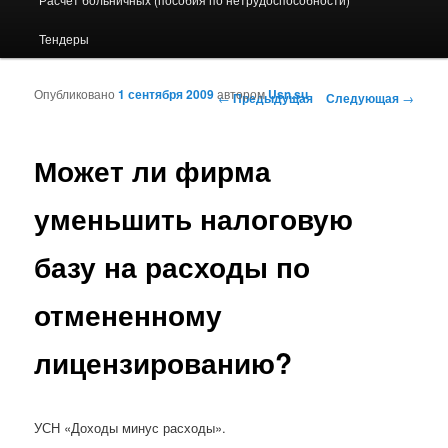
Тендеры
Опубликовано
1 сентября 2009
автором
Usn.su
Навигация по записям
←
Предыдущая
Следующая
→
Может ли фирма
уменьшить налоговую
базу на расходы по
отмененному
лицензированию?
УСН «Доходы минус расходы».