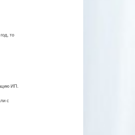
год, то
ацию ИП.
ли с