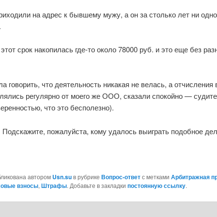
иходили на адрес к бывшему мужу, а он за столько лет ни одно
.
этот срок накопилась где-то около 78000 руб. и это еще без ра
ла говорить, что деятельность никакая не велась, а отчисления
лялись регулярно от моего же ООО, сказали спокойно — судите
еренностью, что это бесполезно).
 Подскажите, пожалуйста, кому удалось выиграть подобное дел
бликована автором
Usn.su
в рубрике
Вопрос-ответ
с метками
Арбитражная п
ховые взносы
,
Штрафы
. Добавьте в закладки
постоянную ссылку
.