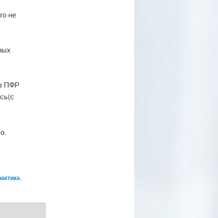
го не
зных
 в ПФР
сь(с
о.
рактика
,