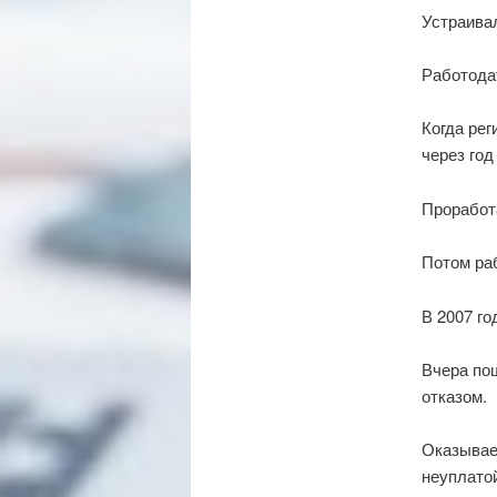
Устраивал
Работода
Когда рег
через год
Проработ
Потом ра
В 2007 г
Вчера по
отказом.
Оказывае
неуплато