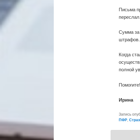
Письма пр
переслал
Сумма за 
штрафов.
Когда ста
осуществ
полной ув
Помогите!
Ирина
Запись опу
ПФР
,
Стра