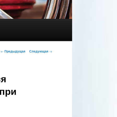
Навигация по записям
←
Предыдущая
Следующая
→
ся
 при