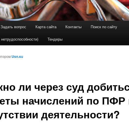
Задать вопрос
Карта сайта
Контакты
Поиск по сайту
держимому
ому содержимому
 нетрудоспособности)
Тендеры
втором
Usn.su
но ли через суд добить
еты начислений по ПФР
утствии деятельности?