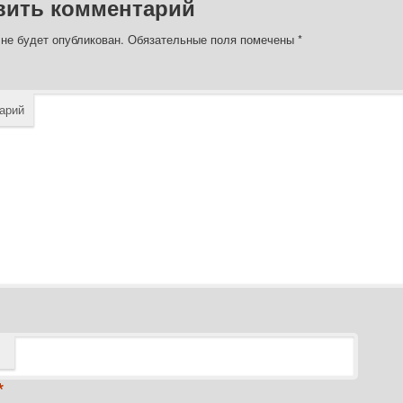
вить комментарий
 не будет опубликован.
Обязательные поля помечены
*
арий
*