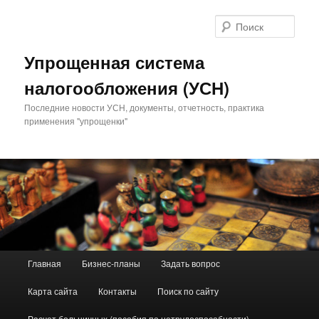
Поис
Упрощенная система
налогообложения (УСН)
Последние новости УСН, документы, отчетность, практика
применения "упрощенки"
Главное меню
Главная
Бизнес-планы
Задать вопрос
Перейти к основному содержимому
Перейти к дополнительному содержимому
Карта сайта
Контакты
Поиск по сайту
Расчет больничных (пособия по нетрудоспособности)