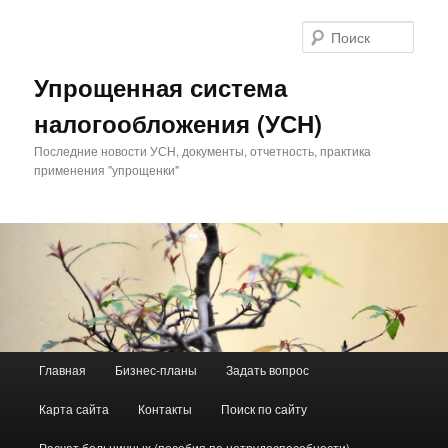
Поис
Упрощенная система
налогообложения (УСН)
Последние новости УСН, документы, отчетность, практика
применения "упрощенки"
Главное меню
Главная
Бизнес-планы
Задать вопрос
Перейти к основному содержимому
Перейти к дополнительному содержимому
Карта сайта
Контакты
Поиск по сайту
Расчет больничных (пособия по нетрудоспособности)