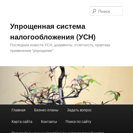
Поис
Упрощенная система
налогообложения (УСН)
Последние новости УСН, документы, отчетность, практика
применения "упрощенки"
Главное меню
Главная
Бизнес-планы
Задать вопрос
Перейти к основному содержимому
Перейти к дополнительному содержимому
Карта сайта
Контакты
Поиск по сайту
Расчет больничных (пособия по нетрудоспособности)