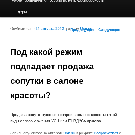
Тендеры
Опубликовано
21 августа 2012
автором
Usn.su
Навигация по записям
←
Предыдущая
Следующая
→
Под какой режим
подпадает продажа
сопутки в салоне
красоты?
Продажа сопутствующих товаров в салоне красоты-какой
вид налогооблажения УСН или ЕНВД?
Смирнова
Запись опубликована автором
Usn.su
в рубрике
Вопрос-ответ
с