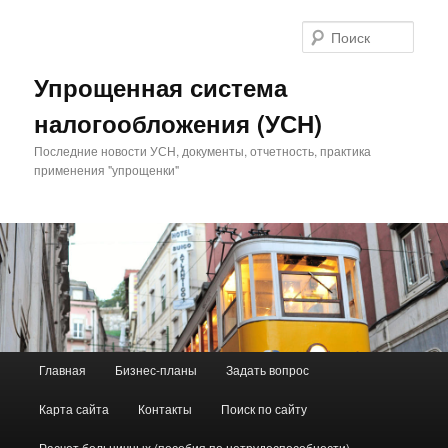
Поис
Упрощенная система
налогообложения (УСН)
Последние новости УСН, документы, отчетность, практика
применения "упрощенки"
Главное меню
Главная
Бизнес-планы
Задать вопрос
Перейти к основному содержимому
Перейти к дополнительному содержимому
Карта сайта
Контакты
Поиск по сайту
Расчет больничных (пособия по нетрудоспособности)