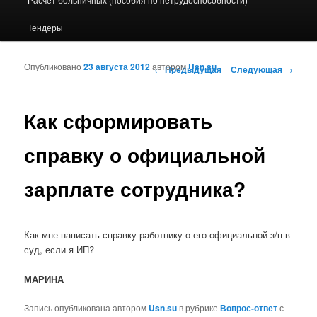
Тендеры
Опубликовано
23 августа 2012
автором
Usn.su
Навигация по записям
←
Предыдущая
Следующая
→
Как сформировать
справку о официальной
зарплате сотрудника?
Как мне написать справку работнику о его официальной з/п в
суд, если я ИП?
МАРИНА
Запись опубликована автором
Usn.su
в рубрике
Вопрос-ответ
с