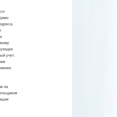
ься
одимо
одекса.
я
м
овому
твующее
ый учет.
нии
 менее
в на
тельщиков
уации