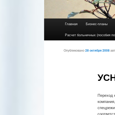
Главное меню
Главная
Бизнес-планы
Перейти к основному со
Перейти к дополнительн
Расчет больничных (пособия по
Опубликовано
28 октября 2008
ав
УСН
Переход н
компания
спецрежи
соответс