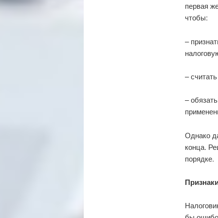
первая же
чтобы:
– признат
налогову
– считат
– обязат
применени
Однако да
конца. Р
порядке.
Признаки
Налогови
бы ошибо