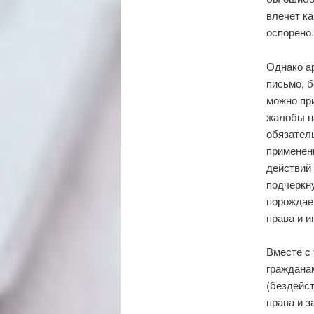
влечет ка
оспорено.
Однако ар
письмо, б
можно пр
жалобы н
обязател
применен
действий
подчеркну
порождает
права и 
Вместе с 
граждана
(бездейст
права и з