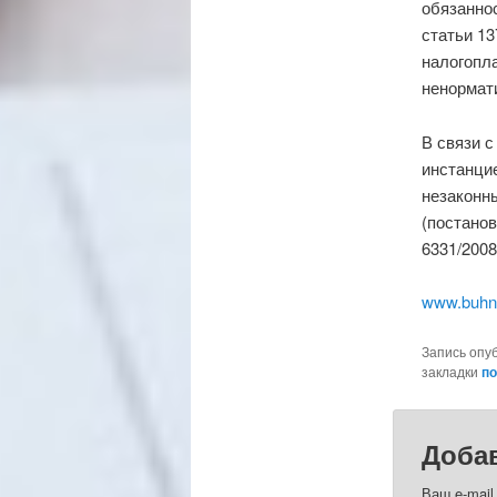
обязанно
статьи 13
налогопл
ненормати
В связи с
инстанци
незаконн
(постанов
6331/2008
www.buhn
Запись опу
закладки
по
Доба
Ваш e-mail