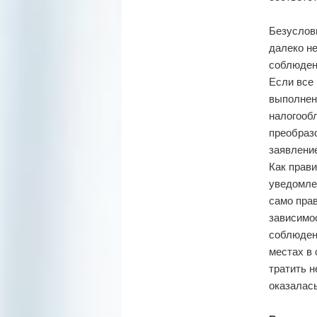
Безуслов
далеко н
соблюдени
Если все 
выполнен
налогообл
преобраз
заявление
Как прави
уведомле
само пра
зависимос
соблюден
местах в 
тратить н
оказалась