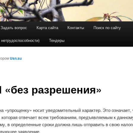
Задать вопрос
Карта сайта
Контакты
Поиск по сайту
держимому
ому содержимому
 нетрудоспособности)
Тендеры
тором
Usn.su
 «без разрешения»
а «упрощенку» носит уведомительный характер. Это означает, 
, которая отвечает всем требованиям, предъявляемым к данном
му, в определенные сроки должна лишь отправить в свою нало
твующее заявление.