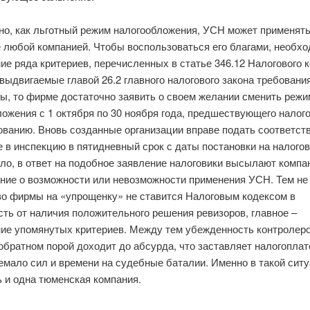
но, как льготный режим налогообложения, УСН может применят
е любой компанией. Чтобы воспользоваться его благами, необх
е ряда критериев, перечисленных в статье 346.12 Налогового к
выдвигаемые главой 26.2 главного налогового закона требовани
ы, то фирме достаточно заявить о своем желании сменить режи
ожения с 1 октября по 30 ноября года, предшествующего налог
ованию. Вновь созданные организации вправе подать соответс
 в инспекцию в пятидневный срок с даты постановки на налогов
ло, в ответ на подобное заявление налоговики высылают компа
ние о возможности или невозможности применения УСН. Тем не
во фирмы на «упрощенку» не ставится Налоговым кодексом в
ть от наличия положительного решения ревизоров, главное –
ие упомянутых критериев. Между тем убежденность контролеро
обратном порой доходит до абсурда, что заставляет налогопла
емало сил и времени на судебные баталии. Именно в такой сит
 и одна тюменская компания.