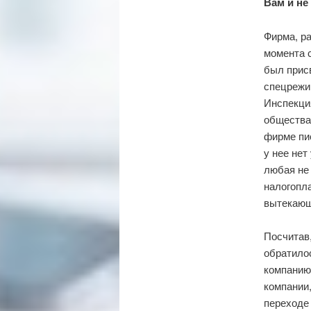
Вам и н
Фирма, р
момента с
был прис
спецрежим
Инспекци
общества,
фирме пис
у нее нет
любая не 
налогопл
вытекающ
Посчитав,
обратило
компанию
компании,
переходе 