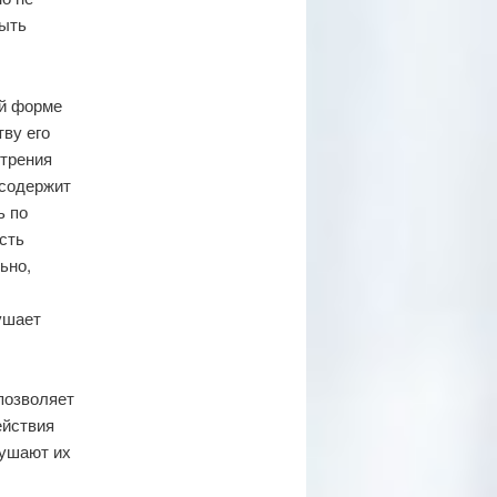
быть
ей форме
ву его
отрения
 содержит
ь по
сть
ьно,
ушает
позволяет
ействия
рушают их