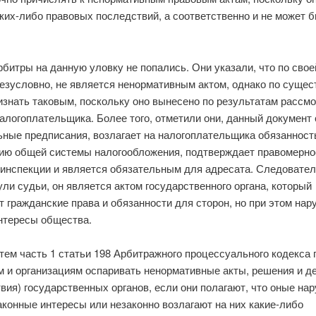
ких-либо правовых последствий, а соответственно и не может 
битры на данную уловку не попались. Они указали, что по сво
езусловно, не является ненормативным актом, однако по сущест
изнать таковым, поскольку оно вынесено по результатам рассм
алогоплательщика. Более того, отметили они, данный документ
ьные предписания, возлагает на налогоплательщика обязанност
ию общей системы налогообложения, подтверждает правомерно
 инспекции и является обязательным для адресата. Следовател
ли судьи, он является актом государственного органа, который
 гражданские права и обязанности для сторон, но при этом нар
интересы общества.
тем часть 1 статьи 198 Арбитражного процессуального кодекса 
м и организациям оспаривать ненормативные акты, решения и д
вия) государственных органов, если они полагают, что оные на
аконные интересы или незаконно возлагают на них какие-либо