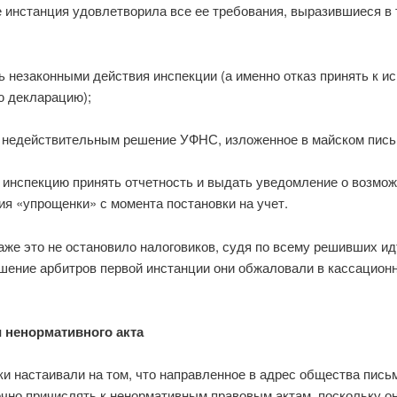
 инстанция удовлетворила все ее требования, выразившиеся в 
ь незаконными действия инспекции (а именно отказ принять к и
ю декларацию);
ь недействительным решение УФНС, изложенное в майском пись
ь инспекцию принять отчетность и выдать уведомление о возмо
я «упрощенки» с момента постановки на учет.
же это не остановило налоговиков, судя по всему решивших ид
ешение арбитров первой инстанции они обжаловали в кассацион
 ненормативного акта
ки настаивали на том, что направленное в адрес общества пись
чно причислять к ненормативным правовым актам, поскольку он