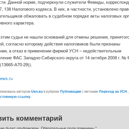
сти. Данной норме, подчеркнули служители Фемиды, корреспонд
7, 138 Налогового кодекса. В них, в частности, установлено прав
ательщиков обжаловать в судебном порядке акты налоговых ор
вного характера.
 этим судьи не нашли оснований для отмены решения, принятог
ей, согласно которому действия налоговиков были признаны
ыми, а отказ в применении фирмой УСН – недействительным
ление ФАС Западно-Сибирского округа от 14 октября 2008 г. № 
(13665-А70-29)).
ews.ru
бликована автором
Usn.su
в рубрике
Публикации
с метками
Переход на УСН
.
стоянную ссылку
.
вить комментарий
 не будет опубликован.
Обязательные поля помечены
*