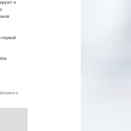
ируют и
о
ганов
о первой
Ф04-
 Добавьте в