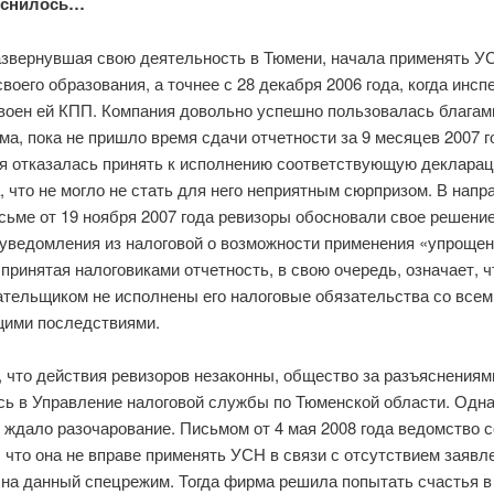
е снилось…
азвернувшая свою деятельность в Тюмени, начала применять У
воего образования, а точнее с 28 декабря 2006 года, когда инсп
воен ей КПП. Компания довольно успешно пользовалась благам
а, пока не пришло время сдачи отчетности за 9 месяцев 2007 г
я отказалась принять к исполнению соответствующую деклара
 что не могло не стать для него неприятным сюрпризом. В нап
ьме от 19 ноября 2007 года ревизоры обосновали свое решение
 уведомления из налоговой о возможности применения «упрощен
принятая налоговиками отчетность, в свою очередь, означает, ч
ательщиком не исполнены его налоговые обязательства со всем
ими последствиями.
 что действия ревизоров незаконны, общество за разъяснениям
сь в Управление налоговой службы по Тюменской области. Одна
 ждало разочарование. Письмом от 4 мая 2008 года ведомство 
 что она не вправе применять УСН в связи с отсутствием заявл
на данный спецрежим. Тогда фирма решила попытать счастья в 