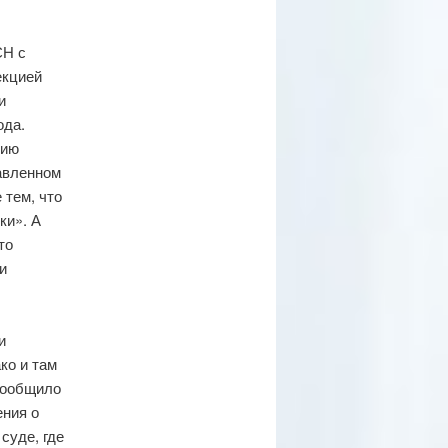
СН с
екцией
и
ода.
цию
равленном
 тем, что
ки». А
то
и
и
ко и там
сообщило
ения о
суде, где