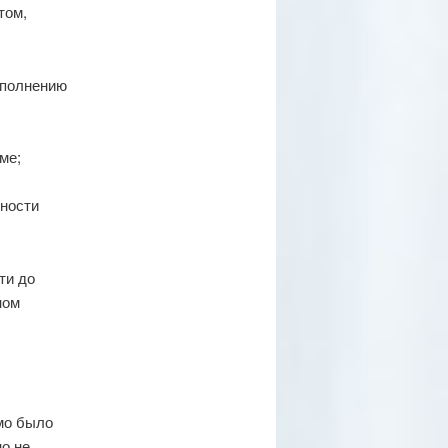
том,
сполнению
ме;
жности
ти до
ном
мо было
о не