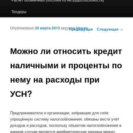
Тендеры
Опубликовано
25 марта 2013
автором
Usn.su
Навигация по записям
←
Предыдущая
Следующая
→
Можно ли относить кредит
наличными и проценты по
нему на расходы при
УСН?
Предприниматели и организации, избравшие для себя
упрощённую систему налогообложения, обязаны вести учёт
доходов и расходов, поскольку объектом налогообложения в
данном случае является арифметическая разница между