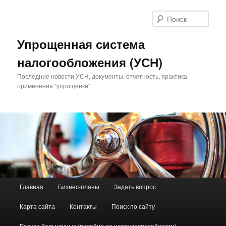
Поис
Упрощенная система
налогообложения (УСН)
Последние новости УСН, документы, отчетность, практика
применения "упрощенки"
Главное меню
Главная
Бизнес-планы
Задать вопрос
Перейти к основному содержимому
Перейти к дополнительному содержимому
Карта сайта
Контакты
Поиск по сайту
Расчет больничных (пособия по нетрудоспособности)