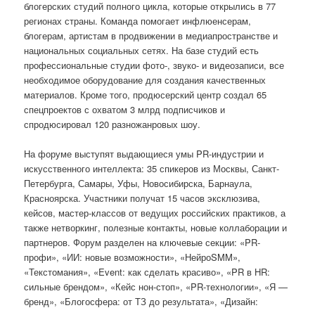
блогерских студий полного цикла, которые открылись в 77
регионах страны. Команда помогает инфлюенсерам,
блогерам, артистам в продвижении в медиапространстве и
национальных социальных сетях. На базе студий есть
профессиональные студии фото-, звуко- и видеозаписи, все
необходимое оборудование для создания качественных
материалов. Кроме того, продюсерский центр создал 65
спецпроектов с охватом 3 млрд подписчиков и
спродюсировал 120 разножанровых шоу.
На форуме выступят выдающиеся умы PR-индустрии и
искусственного интеллекта: 35 спикеров из Москвы, Санкт-
Петербурга, Самары, Уфы, Новосибирска, Барнаула,
Красноярска. Участники получат 15 часов эксклюзива,
кейсов, мастер-классов от ведущих российских практиков, а
также нетворкинг, полезные контакты, новые коллаборации и
партнеров. Форум разделен на ключевые секции: «PR-
профи», «ИИ: новые возможности», «НейроSMM»,
«Текстомания», «Event: как сделать красиво», «PR в HR:
сильные брендом», «Кейс нон-стоп», «PR-технологии», «Я —
бренд», «Блогосфера: от ТЗ до результата», «Дизайн: