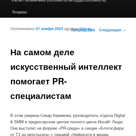
Тендеры
Опубликовано
21 ноября 2023
автором
Usn.su
Навигация по записям
←
Предыдущая
Следующая
→
На самом деле
искусственный интеллект
помогает PR-
специалистам
В этом уверена Севар Керимова, руководитель отдела Digital
& SMM в продюсерском центре полного цикла Инсайт Люди.
Она выступит на форуме «PR-среда» в секции «Блогосфера:
от ТЗ до результата» с лекцией «Нейросети в медиа.