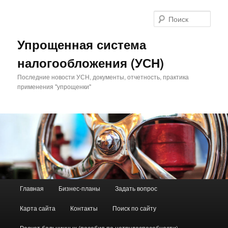
Поис
Упрощенная система
налогообложения (УСН)
Последние новости УСН, документы, отчетность, практика
применения "упрощенки"
Главное меню
Главная
Бизнес-планы
Задать вопрос
Перейти к основному содержимому
Перейти к дополнительному содержимому
Карта сайта
Контакты
Поиск по сайту
Расчет больничных (пособия по нетрудоспособности)