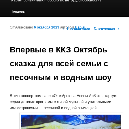
Тендеры
Опубликовано
6 октября 2023
автором
Usn.su
Навигация по записям
←
Предыдущая
Следующая
→
Впервые в ККЗ Октябрь
сказка для всей семьи с
песочным и водным шоу
В киноконцертном зале «Октябрь» на Новом Арбате стартует
серия детских программ с живой музыкой и уникальными
иллюстрациями — песочной и водной анимацией.