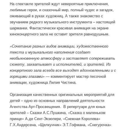
На спектакле зрителей ждут невероятные приключения,
любимые герои, и сказочный мир, полный чудес и загадок,
оживающий в руках художниц. А также знакомство с
звучанием редкого музыкального инструмента – настоящей
шарманки. Фантастически красивая анимация на экране
киноконцертного зала не оставит зрителя равнодушным.
«Сочетание разных видов анимации, художественного
текста и музыкального наполнения создает
необыкновенную атмосферу и заставляет сопереживать
сюжету, захватывает и исполнителей, и зрителей. Из
концертного зала всегда все выходят вдохновленными и с
горящими глазами»
— комментирует мастер песочной
анимации, художница Лилия Чистина.
Организация качественных оригинальных мероприятий для
детей – одно из основных направлений деятельности
Агентства Арт-Просвещения. В репертуаре для юных
зрителей – Сказки А.С.Пушкина, «Сказка о маленьком
принце» А.де Сент-Экзюпери, «Снежная Королева»
Г.Х.Андерсена, «Щелкунчик» Э.Т.Гофмана, «Снегурочка»