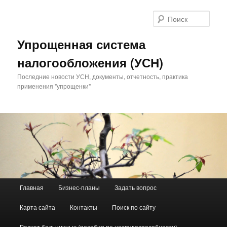
Поис
Упрощенная система
налогообложения (УСН)
Последние новости УСН, документы, отчетность, практика
применения "упрощенки"
Главное меню
Главная
Бизнес-планы
Задать вопрос
Перейти к основному содержимому
Перейти к дополнительному содержимому
Карта сайта
Контакты
Поиск по сайту
Расчет больничных (пособия по нетрудоспособности)