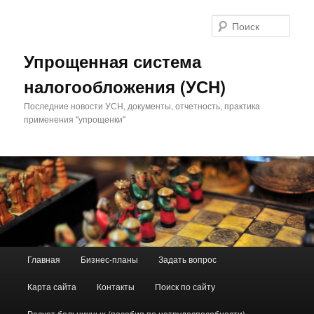
Поис
Упрощенная система
налогообложения (УСН)
Последние новости УСН, документы, отчетность, практика
применения "упрощенки"
Главное меню
Главная
Бизнес-планы
Задать вопрос
Перейти к основному содержимому
Перейти к дополнительному содержимому
Карта сайта
Контакты
Поиск по сайту
Расчет больничных (пособия по нетрудоспособности)