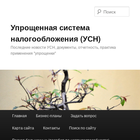
Поис
Упрощенная система
налогообложения (УСН)
Последние новости УСН, документы, отчетность, практика
применения "упрощенки"
Главное меню
Главная
Бизнес-планы
Задать вопрос
Перейти к основному содержимому
Перейти к дополнительному содержимому
Карта сайта
Контакты
Поиск по сайту
Расчет больничных (пособия по нетрудоспособности)