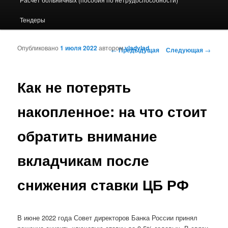
Тендеры
Опубликовано
1 июля 2022
автором
vladvlad
Навигация по записям
←
Предыдущая
Следующая
→
Как не потерять
накопленное: на что стоит
обратить внимание
вкладчикам после
снижения ставки ЦБ РФ
В июне 2022 года Совет директоров Банка России принял