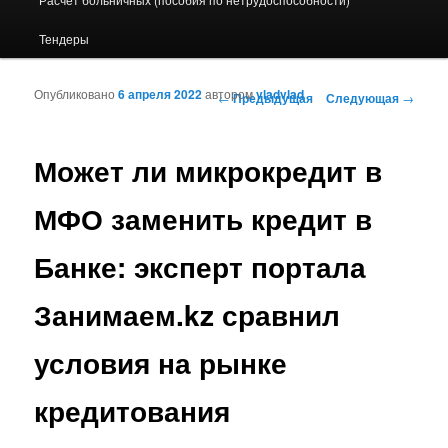
Тендеры
Опубликовано
6 апреля 2022
автором
vladvlad
Навигация по записям
←
Предыдущая
Следующая
→
Может ли микрокредит в
МФО заменить кредит в
Банке: эксперт портала
Занимаем.kz сравнил
условия на рынке
кредитования