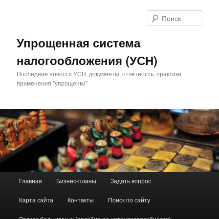
Поис
Упрощенная система
налогообложения (УСН)
Последние новости УСН, документы, отчетность, практика
применения "упрощенки"
Главное меню
Главная
Бизнес-планы
Задать вопрос
Перейти к основному содержимому
Перейти к дополнительному содержимому
Карта сайта
Контакты
Поиск по сайту
Расчет больничных (пособия по нетрудоспособности)