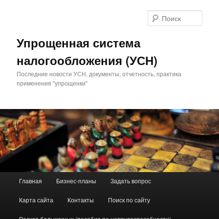
Поис
Упрощенная система
налогообложения (УСН)
Последние новости УСН, документы, отчетность, практика
применения "упрощенки"
Главное меню
Главная
Бизнес-планы
Задать вопрос
Перейти к основному содержимому
Перейти к дополнительному содержимому
Карта сайта
Контакты
Поиск по сайту
Расчет больничных (пособия по нетрудоспособности)