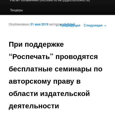
Тендеры
Опубликовано
31 мая 2019
автором
vladvlad
Навигация по записям
←
Предыдущая
Следующая
→
При поддержке
“Роспечать” проводятся
бесплатные семинары по
авторскому праву в
области издательской
деятельности