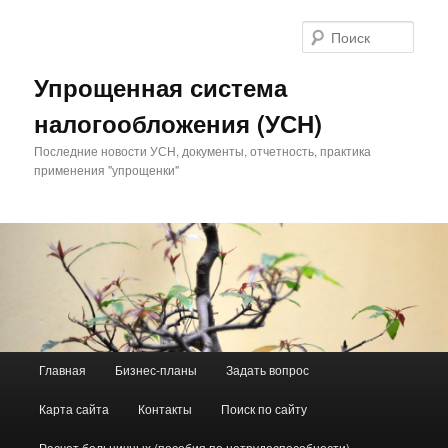
Поис
Упрощенная система
налогообложения (УСН)
Последние новости УСН, документы, отчетность, практика
применения "упрощенки"
Главное меню
Главная
Бизнес-планы
Задать вопрос
Перейти к основному содержимому
Перейти к дополнительному содержимому
Карта сайта
Контакты
Поиск по сайту
Расчет больничных (пособия по нетрудоспособности)