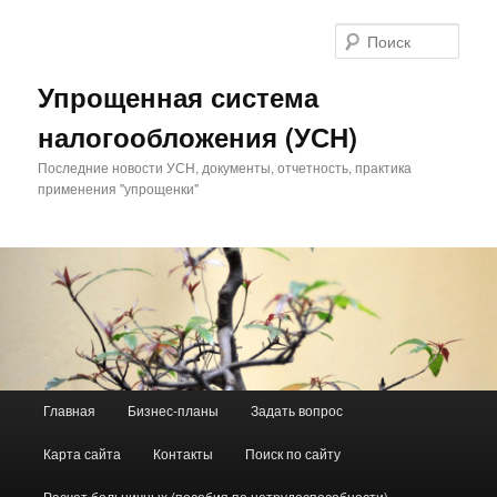
Поис
Упрощенная система
налогообложения (УСН)
Последние новости УСН, документы, отчетность, практика
применения "упрощенки"
Главное меню
Главная
Бизнес-планы
Задать вопрос
Перейти к основному содержимому
Перейти к дополнительному содержимому
Карта сайта
Контакты
Поиск по сайту
Расчет больничных (пособия по нетрудоспособности)