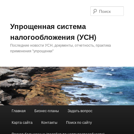
Поис
Упрощенная система
налогообложения (УСН)
Последние новости УСН, документы, отчетность, практика
применения "упрощенки"
Главное меню
Главная
Бизнес-планы
Задать вопрос
Перейти к основному содержимому
Перейти к дополнительному содержимому
Карта сайта
Контакты
Поиск по сайту
Расчет больничных (пособия по нетрудоспособности)