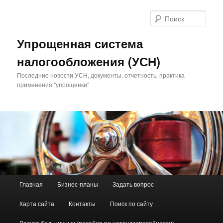
Поис
Упрощенная система
налогообложения (УСН)
Последние новости УСН, документы, отчетность, практика
применения "упрощенки"
Главное меню
Главная
Бизнес-планы
Задать вопрос
Перейти к основному содержимому
Перейти к дополнительному содержимому
Карта сайта
Контакты
Поиск по сайту
Расчет больничных (пособия по нетрудоспособности)