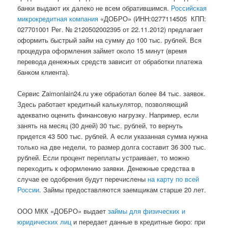
банки выдают их далеко не всем обратившимся.
Российская
микрокредитная компания
«ДОБРО» (ИНН:0277114505 КПП:
027701001 Рег. № 2120502002395 от 22.11.2012) предлагает
оформить быстрый займ на сумму до 100 тыс. рублей. Вся
процедура оформления займет около 15 минут (время
перевода денежных средств зависит от обработки платежа
банком клиента).
Сервис Zaimonlain24.ru уже обработал более 84 тыс. заявок.
Здесь работает кредитный калькулятор, позволяющий
адекватно оценить финансовую нагрузку. Например, если
занять на месяц (30 дней) 30 тыс. рублей, то вернуть
придется 43 500 тыс. рублей. А если указанная сумма нужна
только на две недели, то размер долга составит 36 300 тыс.
рублей. Если процент переплаты устраивает, то можно
переходить к оформлению заявки. Денежные средства в
случае ее одобрения будут перечислены
на карту по всей
России
. Займы предоставляются заемщикам старше 20 лет.
ООО МКК «ДОБРО» выдает
займы для физических и
юридических лиц
и передает данные в кредитные бюро: при