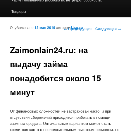
Тендеры
Опубликовано
13 мая 2019
автором
Usn.su
Навигация по записям
←
Предыдущая
Следующая
→
Zaimonlain24.ru: на
выдачу займа
понадобится около 15
минут
От финансовых сложностей не застрахован никто, и при
отсутствии сбережений приходится прибегать к помощи
заемных средств. Оптимальным вариантом может стать
кредитная карта с продолжительным льготным периодом, но