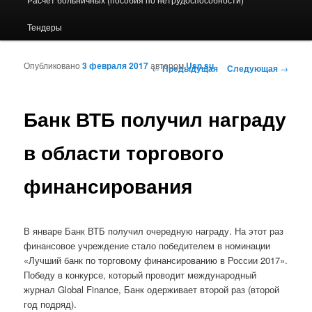
Тендеры
Опубликовано
3 февраля 2017
автором
Usn.su
Навигация по записям
←
Предыдущая
Следующая
→
Банк ВТБ получил награду
в области торгового
финансирования
В январе Банк ВТБ получил очередную награду. На этот раз
финансовое учреждение стало победителем в номинации
«Лучший банк по торговому финансированию в России 2017».
Победу в конкурсе, который проводит международный
журнал Global Finance, Банк одерживает второй раз (второй
год подряд).