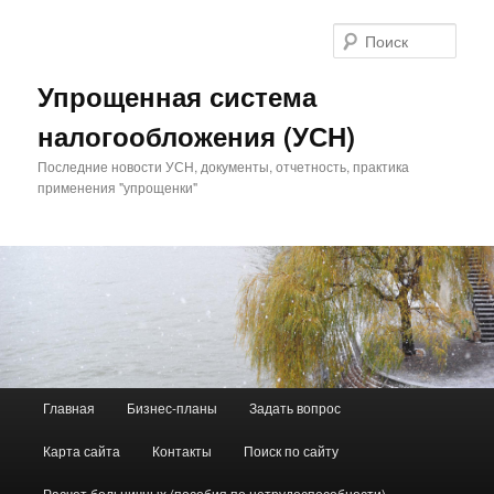
Поис
Упрощенная система
налогообложения (УСН)
Последние новости УСН, документы, отчетность, практика
применения "упрощенки"
Главное меню
Главная
Бизнес-планы
Задать вопрос
Перейти к основному содержимому
Перейти к дополнительному содержимому
Карта сайта
Контакты
Поиск по сайту
Расчет больничных (пособия по нетрудоспособности)