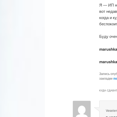
Я — ИП н
вот недав
когда и к
беспокоит
Буду оче
marushk
marushk
Запись опу
закладки
по
КУДА СДАВАТ
Vesele
в нал