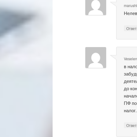
marush
Нелев
Отве
Vesele
в нал
забуд
деяте
до ко
начал
ПФ по
налог.
Отве