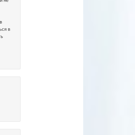
в
ься в
ть