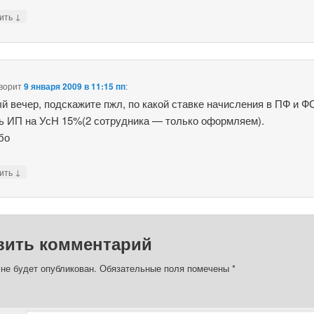
↓
тить
ворит
9 января 2009 в 11:15 пп
:
й вечер, подскажите пжл, по какой ставке начисления в ПФ и 
ь ИП на УсН 15%(2 сотрудника — только оформляем).
бо
↓
тить
вить комментарий
 не будет опубликован.
Обязательные поля помечены
*