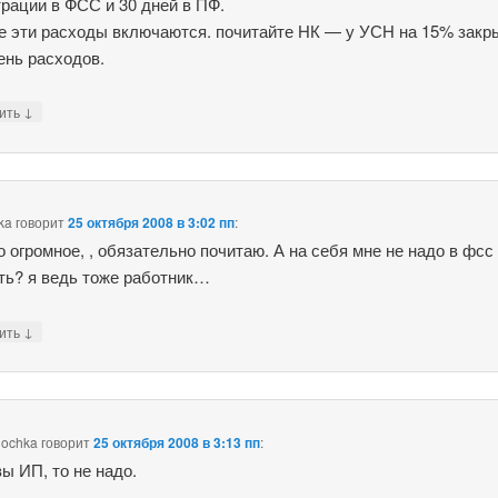
трации в ФСС и 30 дней в ПФ.
се эти расходы включаются. почитайте НК — у УСН на 15% зак
ень расходов.
↓
тить
ka
говорит
25 октября 2008 в 3:02 пп
:
о огромное, , обязательно почитаю. А на себя мне не надо в фсс
ть? я ведь тоже работник…
↓
тить
nochka
говорит
25 октября 2008 в 3:13 пп
:
вы ИП, то не надо.