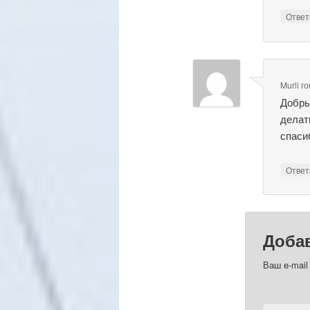
Отве
Murli
го
Добры
делат
спаси
Отве
Доба
Ваш e-mail