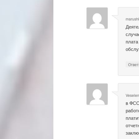
marush
Деяте
случа
плата
обслу
Отве
Vesele
в ФСС
работ
плати
отчет
заклю