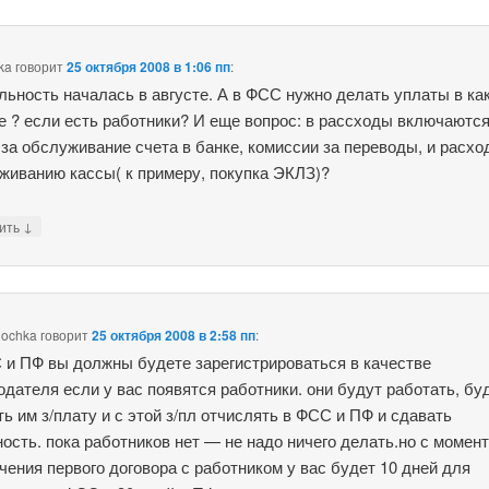
ka
говорит
25 октября 2008 в 1:06 пп
:
льность началась в августе. А в ФСС нужно делать уплаты в ка
е ? если есть работники? И еще вопрос: в рассходы включаются
 за обслуживание счета в банке, комиссии за переводы, и расхо
живанию кассы( к примеру, покупка ЭКЛЗ)?
↓
тить
nochka
говорит
25 октября 2008 в 2:58 пп
:
 и ПФ вы должны будете зарегистрироваться в качестве
одателя если у вас появятся работники. они будут работать, бу
ть им з/плату и с этой з/пл отчислять в ФСС и ПФ и сдавать
ность. пока работников нет — не надо ничего делать.но с момен
чения первого договора с работником у вас будет 10 дней для