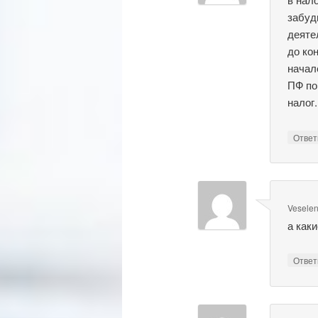
забуд
деяте
до ко
начал
ПФ по
налог.
Отве
Vesele
а как
Отве