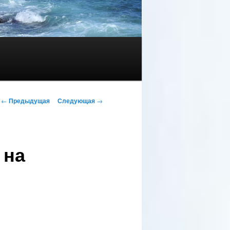
Навигация по записям
←
Предыдущая
Следующая
→
 на