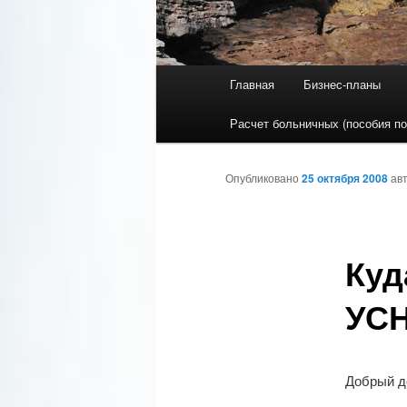
Главное меню
Главная
Бизнес-планы
Перейти к основному со
Перейти к дополнительн
Расчет больничных (пособия по
Опубликовано
25 октября 2008
ав
Куд
УСН
Добрый д