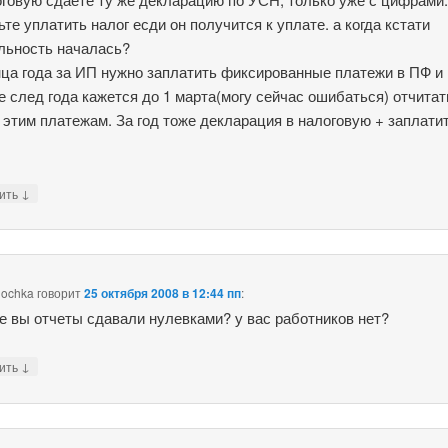
ьте уплатить налог есди он получится к уплате. а когда кстати
льность началась?
нца года за ИП нужно заплатить фиксированные платежи в ПФ и 
е след года кажется до 1 марта(могу сейчас ошибаться) отчитат
 этим платежам. За год тоже декларация в налоговую + заплати
↓
тить
nochka
говорит
25 октября 2008 в 12:44 пп
:
ие вы отчеты сдавали нулевками? у вас работников нет?
↓
тить