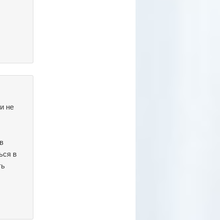
и не
в
ься в
ть