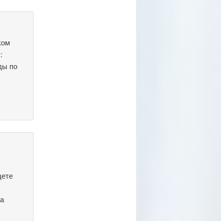
ком
:
ды по
дете
та