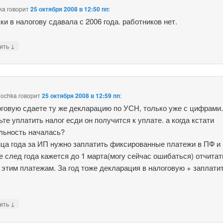
ka
говорит
25 октября 2008 в 12:50 пп
:
ки в налогову сдавала с 2006 года. работников нет.
↓
тить
nochka
говорит
25 октября 2008 в 12:59 пп
:
оговую сдаете ту же декларацию по УСН, только уже с цифрами.
ьте уплатить налог есди он получится к уплате. а когда кстати
льность началась?
нца года за ИП нужно заплатить фиксированные платежи в ПФ и 
е след года кажется до 1 марта(могу сейчас ошибаться) отчитат
 этим платежам. За год тоже декларация в налоговую + заплати
↓
тить