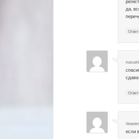
регис
да, в
переч
Отве
marush
спаси
сдава
Отве
Vesele
если 