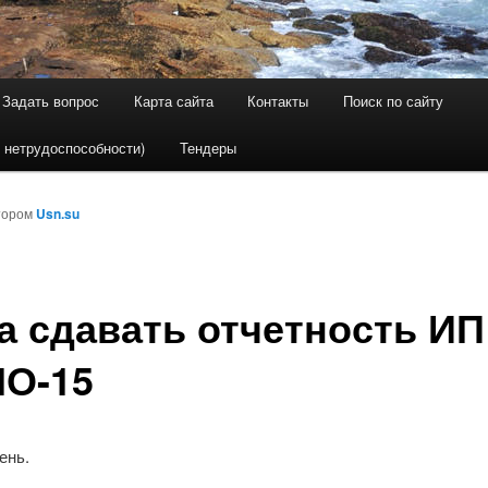
Задать вопрос
Карта сайта
Контакты
Поиск по сайту
держимому
ому содержимому
 нетрудоспособности)
Тендеры
тором
Usn.su
а сдавать отчетность ИП
О-15
ень.