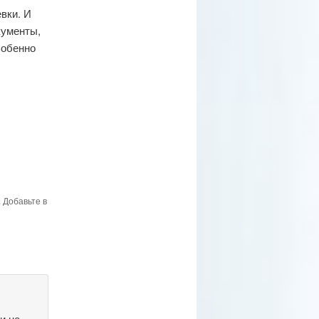
вки. И
кументы,
собенно
. Добавьте в
и не