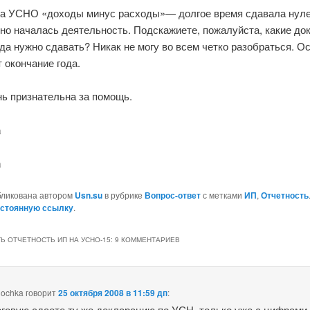
а УСНО «доходы минус расходы»— долгое время сдавала нуле
но началась деятельность. Подскажиете, пожалуйста, какие до
уда нужно сдавать? Никак не могу во всем четко разобраться. О
 окончание года.
нь признательна за помощь.
a
a
бликована автором
Usn.su
в рубрике
Вопрос-ответ
с метками
ИП
,
Отчетность
стоянную ссылку
.
Ь ОТЧЕТНОСТЬ ИП НА УСНО-15
: 9 КОММЕНТАРИЕВ
nochka
говорит
25 октября 2008 в 11:59 дп
:
оговую сдаете ту же декларацию по УСН, только уже с цифрами.