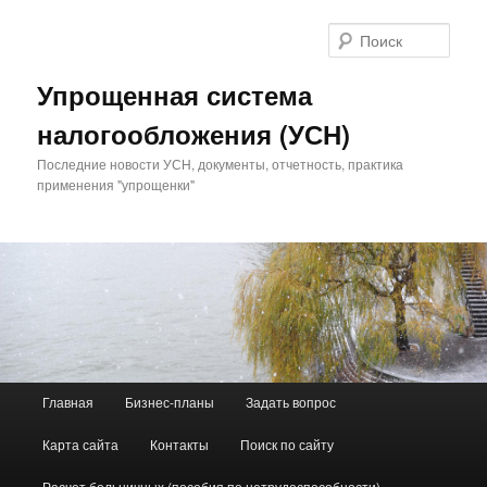
Поис
Упрощенная система
налогообложения (УСН)
Последние новости УСН, документы, отчетность, практика
применения "упрощенки"
Главное меню
Главная
Бизнес-планы
Задать вопрос
Перейти к основному содержимому
Перейти к дополнительному содержимому
Карта сайта
Контакты
Поиск по сайту
Расчет больничных (пособия по нетрудоспособности)