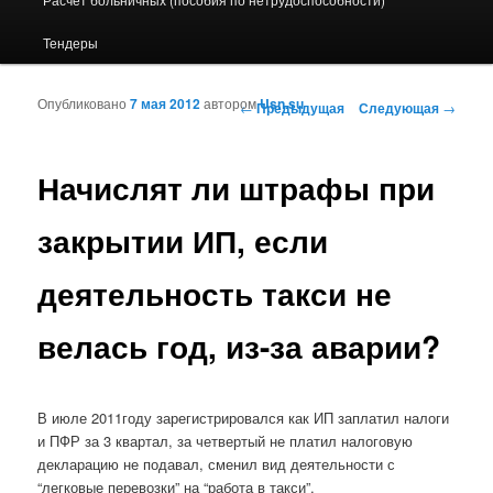
Тендеры
Опубликовано
7 мая 2012
автором
Usn.su
Навигация по записям
←
Предыдущая
Следующая
→
Начислят ли штрафы при
закрытии ИП, если
деятельность такси не
велась год, из-за аварии?
В июле 2011году зарегистрировался как ИП заплатил налоги
и ПФР за 3 квартал, за четвертый не платил налоговую
декларацию не подавал, сменил вид деятельности с
“легковые перевозки” на “работа в такси”.