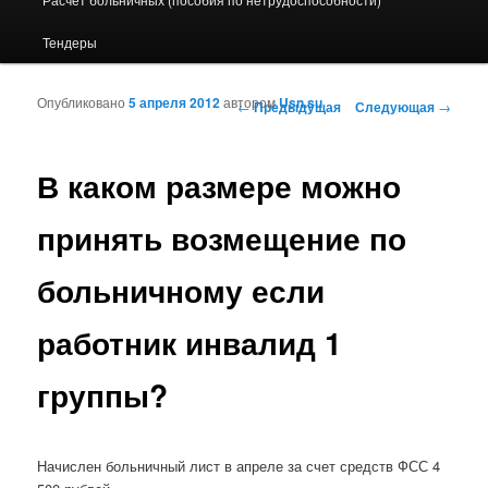
Тендеры
Опубликовано
5 апреля 2012
автором
Usn.su
Навигация по записям
←
Предыдущая
Следующая
→
В каком размере можно
принять возмещение по
больничному если
работник инвалид 1
группы?
Начислен больничный лист в апреле за счет средств ФСС 4