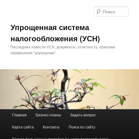
Поис
Упрощенная система
налогообложения (УСН)
Последние новости УСН, документы, отчетность, практика
применения "упрощенки"
Главное меню
Главная
Бизнес-планы
Задать вопрос
Перейти к основному содержимому
Перейти к дополнительному содержимому
Карта сайта
Контакты
Поиск по сайту
Расчет больничных (пособия по нетрудоспособности)